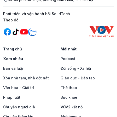
Phát triển và vận hành bởi SolidTech
Mạng xã hội
Theo dõi:
Trang chủ
Mới nhất
Xem nhiều
Podcast
Bàn và luận
Đời sống - Xã hội
Xóa nhà tạm, nhà dột nát
Giáo dục - Đào tạo
Văn hóa - Giải trí
Thể thao
Pháp luật
Sức khỏe
Chuyện người già
VOV2 kết nối
Chuyện thầm kín
Multimedia