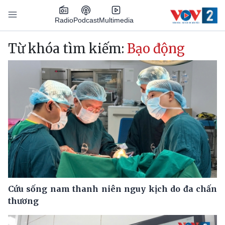
Nhảy đến nội dung
Podcast
Radio
Multimedia
Main navigation
Từ khóa tìm kiếm:
Bạo động
Cứu sống nam thanh niên nguy kịch do đa chấn
thương