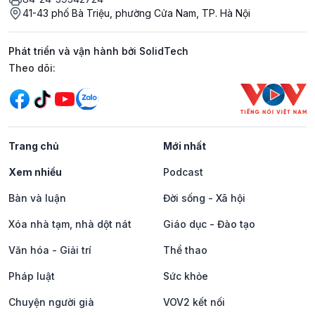
41-43 phố Bà Triệu, phường Cửa Nam, TP. Hà Nội
Phát triển và vận hành bởi SolidTech
Mạng xã hội
Theo dõi:
Trang chủ
Mới nhất
Xem nhiều
Podcast
Bàn và luận
Đời sống - Xã hội
Xóa nhà tạm, nhà dột nát
Giáo dục - Đào tạo
Văn hóa - Giải trí
Thể thao
Pháp luật
Sức khỏe
Chuyện người già
VOV2 kết nối