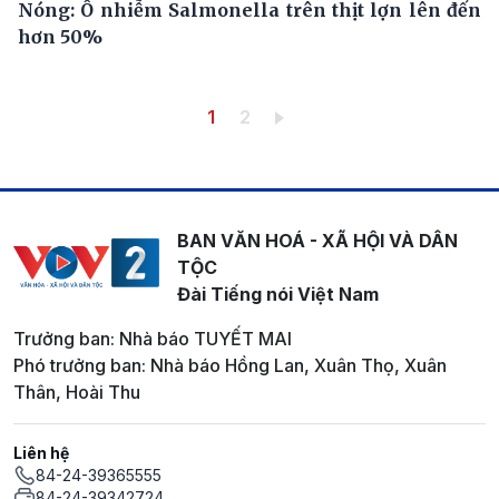
Nóng: Ô nhiễm Salmonella trên thịt lợn lên đến
hơn 50%
Pagination
Trang hiện thời
Trang
1
2
BAN VĂN HOÁ - XÃ HỘI VÀ DÂN
TỘC
Đài Tiếng nói Việt Nam
Trưởng ban: Nhà báo TUYẾT MAI
Phó trưởng ban: Nhà báo Hồng Lan, Xuân Thọ, Xuân
Thân, Hoài Thu
Liên hệ
84-24-39365555
84-24-39342724