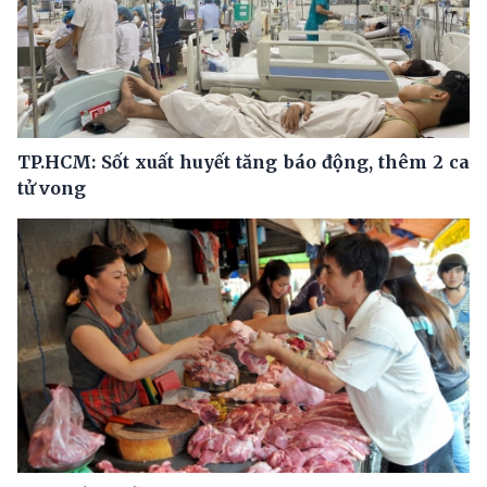
TP.HCM: Sốt xuất huyết tăng báo động, thêm 2 ca
tử vong