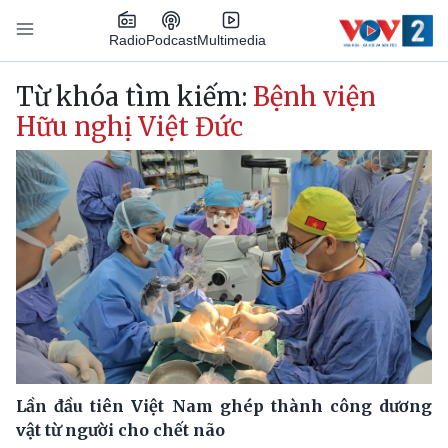
Nhảy đến nội dung
Podcast
Radio
Multimedia
Main navigation
Từ khóa tìm kiếm:
Bệnh viện
Hữu nghị Việt Đức
Lần đầu tiên Việt Nam ghép thành công dương
vật từ người cho chết não