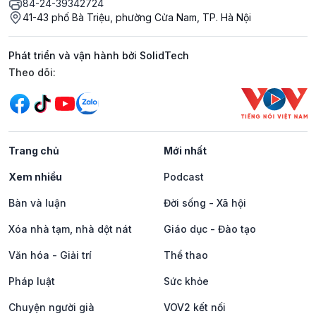
84-24-39342724
41-43 phố Bà Triệu, phường Cửa Nam, TP. Hà Nội
Phát triển và vận hành bởi SolidTech
Mạng xã hội
Theo dõi:
Trang chủ
Mới nhất
Xem nhiều
Podcast
Bàn và luận
Đời sống - Xã hội
Xóa nhà tạm, nhà dột nát
Giáo dục - Đào tạo
Văn hóa - Giải trí
Thể thao
Pháp luật
Sức khỏe
Chuyện người già
VOV2 kết nối