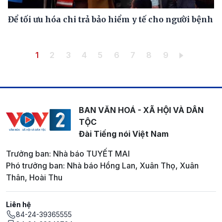
Để tối ưu hóa chi trả bảo hiểm y tế cho người bệnh
Pagination
Trang hiện thời
Trang
Trang
Trang
Trang
Trang
Trang
Trang
Trang
1
2
3
4
5
6
7
8
9
BAN VĂN HOÁ - XÃ HỘI VÀ DÂN
TỘC
Đài Tiếng nói Việt Nam
Trưởng ban: Nhà báo TUYẾT MAI
Phó trưởng ban: Nhà báo Hồng Lan, Xuân Thọ, Xuân
Thân, Hoài Thu
Liên hệ
84-24-39365555