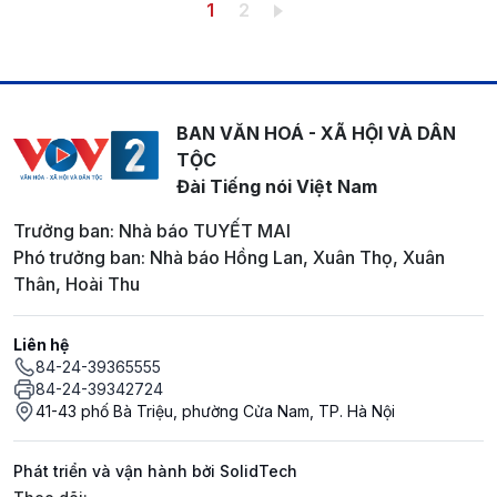
Pagination
Trang hiện thời
Trang
1
2
BAN VĂN HOÁ - XÃ HỘI VÀ DÂN
TỘC
Đài Tiếng nói Việt Nam
Trưởng ban: Nhà báo TUYẾT MAI
Phó trưởng ban: Nhà báo Hồng Lan, Xuân Thọ, Xuân
Thân, Hoài Thu
Liên hệ
84-24-39365555
84-24-39342724
41-43 phố Bà Triệu, phường Cửa Nam, TP. Hà Nội
Phát triển và vận hành bởi SolidTech