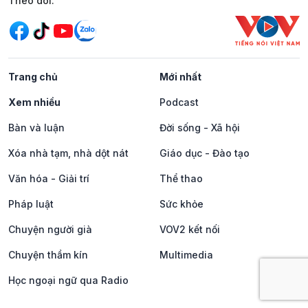
Mạng xã hội
Theo dõi:
Trang chủ
Mới nhất
Xem nhiều
Podcast
Bàn và luận
Đời sống - Xã hội
Xóa nhà tạm, nhà dột nát
Giáo dục - Đào tạo
Văn hóa - Giải trí
Thể thao
Pháp luật
Sức khỏe
Chuyện người già
VOV2 kết nối
Chuyện thầm kín
Multimedia
Học ngoại ngữ qua Radio