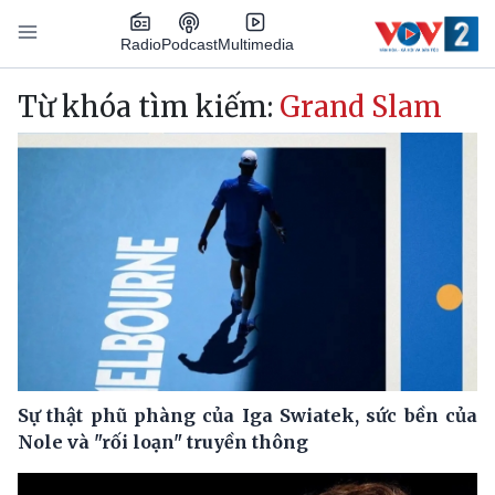
Nhảy đến nội dung
Podcast
Radio
Multimedia
Main navigation
Từ khóa tìm kiếm:
Grand Slam
Sự thật phũ phàng của Iga Swiatek, sức bền của
Nole và "rối loạn" truyền thông