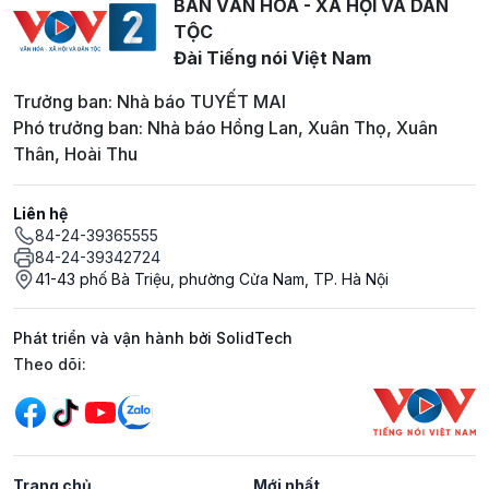
BAN VĂN HOÁ - XÃ HỘI VÀ DÂN
TỘC
Đài Tiếng nói Việt Nam
Trưởng ban: Nhà báo TUYẾT MAI
Phó trưởng ban: Nhà báo Hồng Lan, Xuân Thọ, Xuân
Thân, Hoài Thu
Liên hệ
84-24-39365555
84-24-39342724
41-43 phố Bà Triệu, phường Cửa Nam, TP. Hà Nội
Phát triển và vận hành bởi SolidTech
Mạng xã hội
Theo dõi:
Trang chủ
Mới nhất