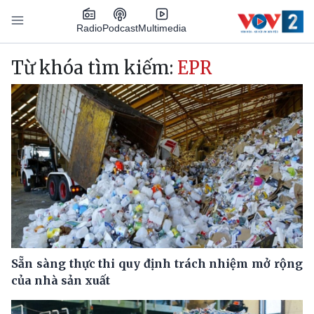
Nhảy đến nội dung
Podcast
Radio
Multimedia
Main navigation
Từ khóa tìm kiếm:
EPR
Sẵn sàng thực thi quy định trách nhiệm mở rộng
của nhà sản xuất