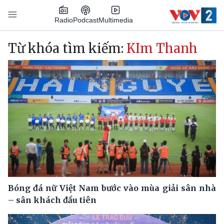
Nhảy đến nội dung
Podcast
Radio
Multimedia
Main navigation
Từ khóa tìm kiếm:
KIm Thanh
Bóng đá nữ Việt Nam bước vào mùa giải sân nhà
– sân khách đầu tiên