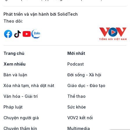
Phát triển và vận hành bởi SolidTech
Mạng xã hội
Theo dõi:
Trang chủ
Mới nhất
Xem nhiều
Podcast
Bàn và luận
Đời sống - Xã hội
Xóa nhà tạm, nhà dột nát
Giáo dục - Đào tạo
Văn hóa - Giải trí
Thể thao
Pháp luật
Sức khỏe
Chuyện người già
VOV2 kết nối
Chuyện thầm kín
Multimedia