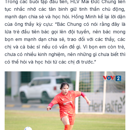
Trong các buổi tập đầu tiên, HLV Mai Đức Chung liên
tục nhắc nhở các tân binh giữ tinh thần chủ động,
mạnh dạn chia sẻ và học hỏi. Hồng Minh kể lại lời dặn
của ông thầy kỳ cựu: “Bác Chung có nói rằng đây là
lứa trẻ đầu tiên bác gọi lên đội tuyển, nên bác mong
bọn em mạnh dạn chia sẻ, trao đổi với các thầy, các
chị và cả bác sĩ nếu có vấn đề gì. Vì bọn em còn trẻ,
chưa có nhiều kinh nghiệm, nên những gì chưa biết thì
có thể hỏi và học hỏi từ các chị đi trước.”