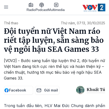
Nhảy đến nội dung
Podcast
Radio
Multimedia
Main navigation
Thể thao
Thứ năm, 07:13, 30/10/2025
Đội tuyển nữ Việt Nam ráo
riết tập luyện, sẵn sàng bảo
vệ ngôi hậu SEA Games 33
[VOV2] - Bước sang tuần tập luyện thứ 2, đội tuyển nữ
Việt Nam đang tích cực rèn thể lực và hoàn thiện kỹ –
chiến thuật, hướng tới mục tiêu bảo vệ ngôi hậu SEA
Games 33.
Khuất Tú
Facebook
Gửi mail
Trong tuần đầu tiên, HLV Mai Đức Chung dành phần