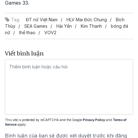
Games 33.
Tag:
ĐT nữ Việt Nam
HLV Mai Đức Chung
Bích
Thùy
SEA Games
Hải Yến
Kim Thanh
bóng đá
nữ
thể thao
VOV2
Viết bình luận
This site is protected by reCAPTCHA and the Google
Privacy Policy
and
Terms of
Service
apply.
Bình luận của bạn sẽ được xét duyệt trước khi đăng