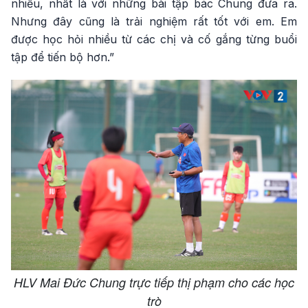
nhiều, nhất là với những bài tập bác Chung đưa ra.
Nhưng đây cũng là trải nghiệm rất tốt với em. Em
được học hỏi nhiều từ các chị và cố gắng từng buổi
tập để tiến bộ hơn.”
HLV Mai Đức Chung trực tiếp thị phạm cho các học
trò