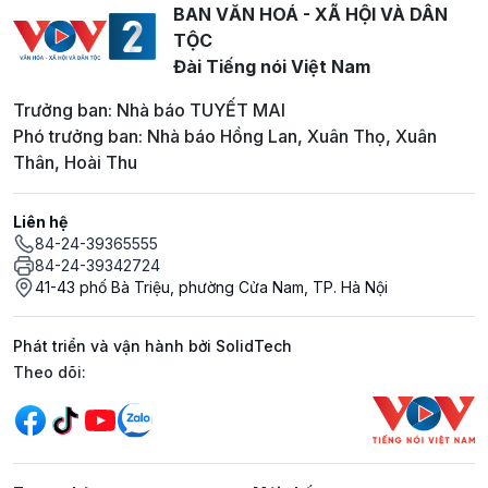
BAN VĂN HOÁ - XÃ HỘI VÀ DÂN
TỘC
Đài Tiếng nói Việt Nam
Trưởng ban: Nhà báo TUYẾT MAI
Phó trưởng ban: Nhà báo Hồng Lan, Xuân Thọ, Xuân
Thân, Hoài Thu
Liên hệ
84-24-39365555
84-24-39342724
41-43 phố Bà Triệu, phường Cửa Nam, TP. Hà Nội
Phát triển và vận hành bởi SolidTech
Mạng xã hội
Theo dõi: