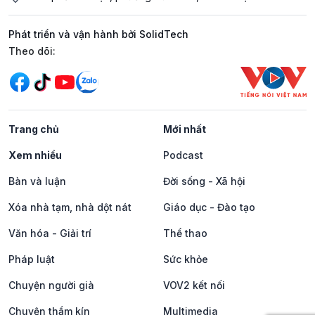
Phát triển và vận hành bởi SolidTech
Mạng xã hội
Theo dõi:
Trang chủ
Mới nhất
Xem nhiều
Podcast
Bàn và luận
Đời sống - Xã hội
Xóa nhà tạm, nhà dột nát
Giáo dục - Đào tạo
Văn hóa - Giải trí
Thể thao
Pháp luật
Sức khỏe
Chuyện người già
VOV2 kết nối
Chuyện thầm kín
Multimedia