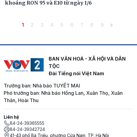
khoáng RON 95 và E10 từ ngày 1/6
Pagination
Trang hiện thời
Trang
Trang
Trang
Trang
Trang
Trang
Trang
Trang
1
2
3
4
5
6
7
8
9
BAN VĂN HOÁ - XÃ HỘI VÀ DÂN
TỘC
Đài Tiếng nói Việt Nam
Trưởng ban: Nhà báo TUYẾT MAI
Phó trưởng ban: Nhà báo Hồng Lan, Xuân Thọ, Xuân
Thân, Hoài Thu
Liên hệ
84-24-39365555
84-24-39342724
41-43 phố Bà Triệu, phường Cửa Nam, TP. Hà Nội