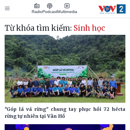
Nhảy đến nội dung
Podcast
Radio
Multimedia
Main navigation
Từ khóa tìm kiếm:
Sinh học
"Góp lá vá rừng" chung tay phục hồi 72 hécta
rừng tự nhiên tại Vân Hồ