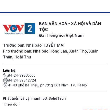
BAN VĂN HOÁ - XÃ HỘI VÀ DÂN
TỘC
Đài Tiếng nói Việt Nam
Trưởng ban: Nhà báo TUYẾT MAI
Phó trưởng ban: Nhà báo Hồng Lan, Xuân Thọ, Xuân
Thân, Hoài Thu
Liên hệ
84-24-39365555
84-24-39342724
41-43 phố Bà Triệu, phường Cửa Nam, TP. Hà Nội
Phát triển và vận hành bởi SolidTech
Mạng xã hội
Theo dõi: