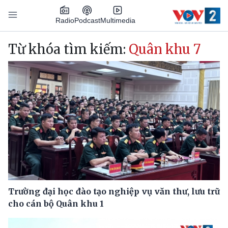
Nhảy đến nội dung
Podcast
Radio
Multimedia
Main navigation
Từ khóa tìm kiếm:
Quân khu 7
Trường đại học đào tạo nghiệp vụ văn thư, lưu trữ
cho cán bộ Quân khu 1