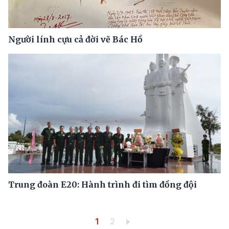
Người lính cựu cả đời vẽ Bác Hồ
Trung đoàn E20: Hành trình đi tìm đồng đội
Pagination
Trang hiện thời
Trang
1
2