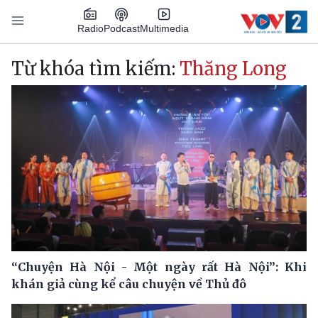
Nhảy đến nội dung
Podcast
Radio
Multimedia
Main navigation
Từ khóa tìm kiếm:
Thăng Long
“Chuyện Hà Nội - Một ngày rất Hà Nội”: Khi
khán giả cùng kể câu chuyện về Thủ đô