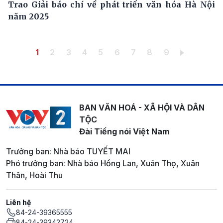
Trao Giải báo chí về phát triển văn hóa Hà Nội
năm 2025
Pagination
Trang hiện thời
Trang
Trang
Trang
Trang
Trang
Trang
Trang
Trang
1
2
3
4
5
6
7
8
9
BAN VĂN HOÁ - XÃ HỘI VÀ DÂN
TỘC
Đài Tiếng nói Việt Nam
Trưởng ban: Nhà báo TUYẾT MAI
Phó trưởng ban: Nhà báo Hồng Lan, Xuân Thọ, Xuân
Thân, Hoài Thu
Liên hệ
84-24-39365555
84-24-39342724