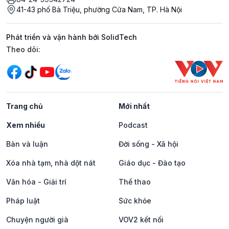
41-43 phố Bà Triệu, phường Cửa Nam, TP. Hà Nội
Phát triển và vận hành bởi SolidTech
Mạng xã hội
Theo dõi:
Trang chủ
Mới nhất
Xem nhiều
Podcast
Bàn và luận
Đời sống - Xã hội
Xóa nhà tạm, nhà dột nát
Giáo dục - Đào tạo
Văn hóa - Giải trí
Thể thao
Pháp luật
Sức khỏe
Chuyện người già
VOV2 kết nối