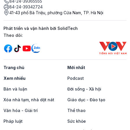
84-24-39365555
84-24-39342724
41-43 phố Bà Triệu, phường Cửa Nam, TP. Hà Nội
Phát triển và vận hành bởi SolidTech
Mạng xã hội
Theo dõi:
Trang chủ
Mới nhất
Xem nhiều
Podcast
Bàn và luận
Đời sống - Xã hội
Xóa nhà tạm, nhà dột nát
Giáo dục - Đào tạo
Văn hóa - Giải trí
Thể thao
Pháp luật
Sức khỏe