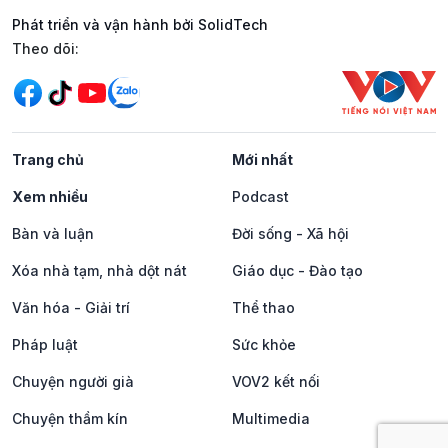
Phát triển và vận hành bởi SolidTech
Mạng xã hội
Theo dõi:
Trang chủ
Mới nhất
Xem nhiều
Podcast
Bàn và luận
Đời sống - Xã hội
Xóa nhà tạm, nhà dột nát
Giáo dục - Đào tạo
Văn hóa - Giải trí
Thể thao
Pháp luật
Sức khỏe
Chuyện người già
VOV2 kết nối
Chuyện thầm kín
Multimedia