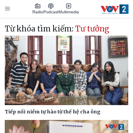
Nhảy đến nội dung
Podcast
Radio
Multimedia
Main navigation
Từ khóa tìm kiếm:
Tư tưởng
Tiếp nối niềm tự hào từ thế hệ cha ông