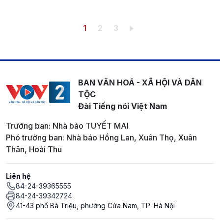
Pagination
Trang hiện thời
Trang
Trang
1
2
3
BAN VĂN HOÁ - XÃ HỘI VÀ DÂN
TỘC
Đài Tiếng nói Việt Nam
Trưởng ban: Nhà báo TUYẾT MAI
Phó trưởng ban: Nhà báo Hồng Lan, Xuân Thọ, Xuân
Thân, Hoài Thu
Liên hệ
84-24-39365555
84-24-39342724
41-43 phố Bà Triệu, phường Cửa Nam, TP. Hà Nội