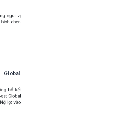
ng ngôi vị
 bình chọn
 Global
ông bố kết
Best Global
ội lọt vào