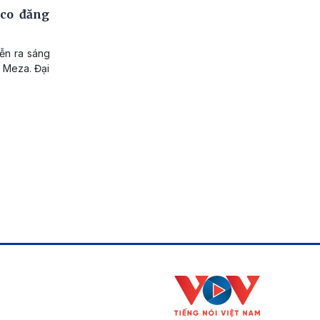
co đăng
iễn ra sáng
a Meza. Đại