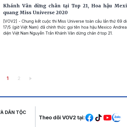
Khánh Vân dừng chân tại Top 21, Hoa hậu Mexi
quang Miss Universe 2020
[VOV2] - Chung kết cuộc thi Miss Universe toàn cầu lần thứ 69 d
17/5 (giờ Việt Nam) đã chính thức gọi tên hoa hậu Mexico Andre
diện Việt Nam Nguyễn Trần Khánh Vân dừng chân ở top 21.
Trang hiện thời
Trang
1
2
Mạng xã hội
VÀ DÂN TỘC
Theo dõi VOV2 tại: