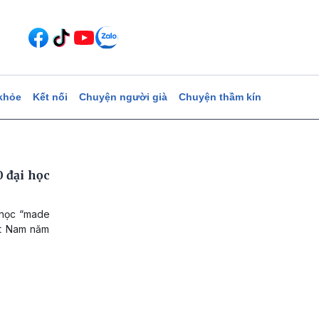
khỏe
Kết nối
Chuyện người già
Chuyện thầm kín
 đại học
 học “made
ệt Nam năm