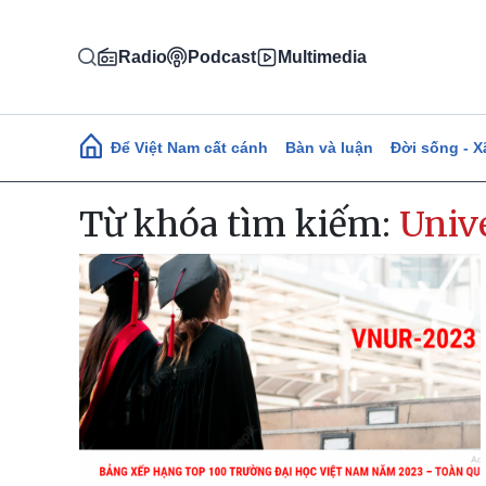
Nhảy đến nội dung
Radio
Podcast
Multimedia
Main navigation
Để Việt Nam cất cánh
Bàn và luận
Đời sống - X
Từ khóa tìm kiếm:
Univ