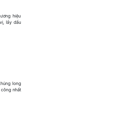
hương hiệu
vị, lấy dấu
 khủng long
h công nhất