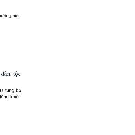
hương hiệu
dân tộc
ừa tung bộ
Mông khiến