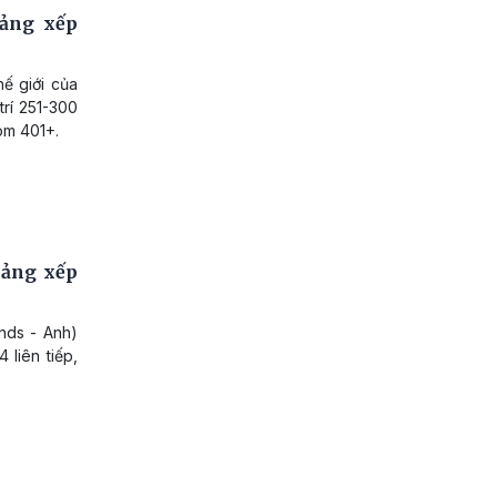
bảng xếp
hế giới của
trí 251-300
óm 401+.
Bảng xếp
nds - Anh)
 liên tiếp,