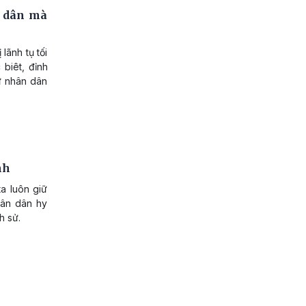
n dân mà
lãnh tụ tối
 biêt, đỉnh
ừ nhân dân
nh
a luôn giữ
hân dân hy
h sử.