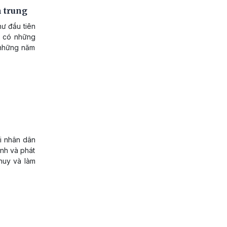
n trung
hư đầu tiên
ú có những
 những năm
i nhân dân
ành và phát
huy và làm