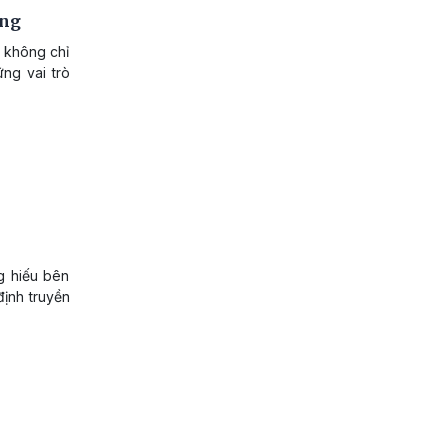
ảng
 không chỉ
ng vai trò
g hiếu bên
định truyền