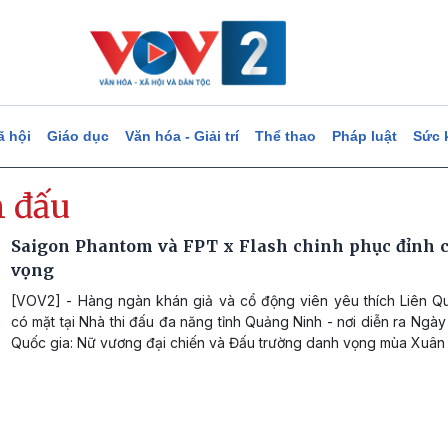
ã hội
Giáo dục
Văn hóa - Giải trí
Thể thao
Pháp luật
Sức 
n đấu
Saigon Phantom và FPT x Flash chinh phục đỉnh 
vọng
[VOV2] - Hàng ngàn khán giả và cổ động viên yêu thích Liên Q
có mặt tại Nhà thi đấu đa năng tỉnh Quảng Ninh - nơi diễn ra Ngà
Quốc gia: Nữ vương đại chiến và Đấu trường danh vọng mùa Xuân