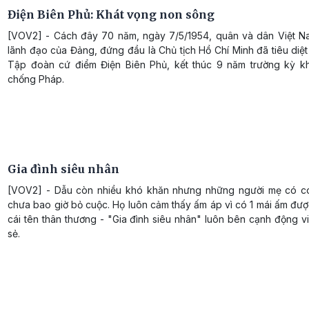
Điện Biên Phủ: Khát vọng non sông
[VOV2] - Cách đây 70 năm, ngày 7/5/1954, quân và dân Việt N
lãnh đạo của Đảng, đứng đầu là Chủ tịch Hồ Chí Minh đã tiêu diệ
Tập đoàn cứ điểm Điện Biên Phủ, kết thúc 9 năm trường kỳ k
chống Pháp.
Gia đình siêu nhân
[VOV2] - Dẫu còn nhiều khó khăn nhưng những người mẹ có c
chưa bao giờ bỏ cuộc. Họ luôn cảm thấy ấm áp vì có 1 mái ấm đư
cái tên thân thương - "Gia đình siêu nhân" luôn bên cạnh động v
sẻ.