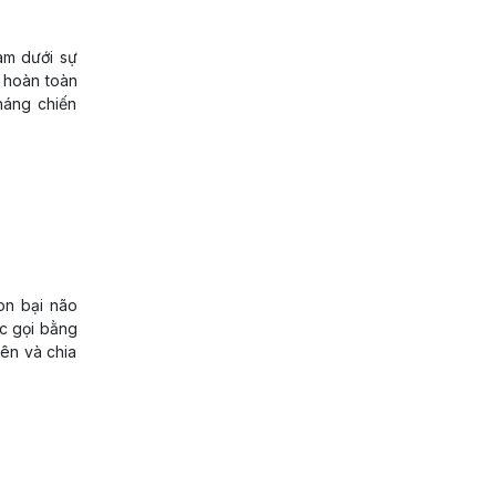
am dưới sự
t hoàn toàn
háng chiến
on bại não
ợc gọi bằng
iên và chia