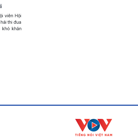
i
i viên Hội
hái thi đua
ên khó khăn