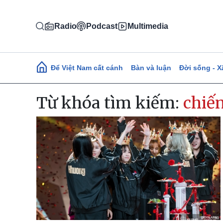
Nhảy đến nội dung
Radio
Podcast
Multimedia
Main navigation
Để Việt Nam cất cánh
Bàn và luận
Đời sống - X
Từ khóa tìm kiếm:
chiế