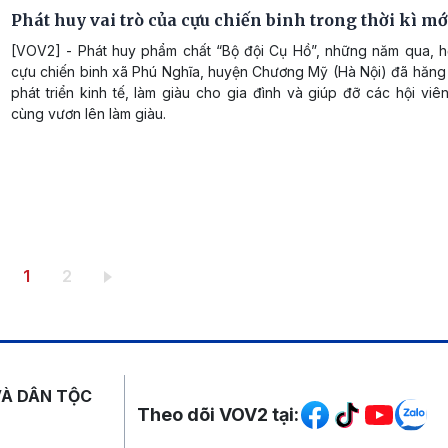
Phát huy vai trò của cựu chiến binh trong thời kì mớ
[VOV2] - Phát huy phẩm chất “Bộ đội Cụ Hồ”, những năm qua, hộ
cựu chiến binh xã Phú Nghĩa, huyện Chương Mỹ (Hà Nội) đã hăng 
phát triển kinh tế, làm giàu cho gia đình và giúp đỡ các hội vi
cùng vươn lên làm giàu.
Trang hiện thời
Trang
1
2
Mạng xã hội
VÀ DÂN TỘC
Theo dõi VOV2 tại: