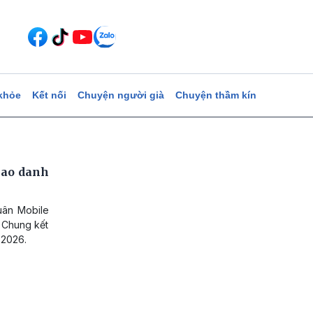
khỏe
Kết nối
Chuyện người già
Chuyện thầm kín
cao danh
uân Mobile
y Chung kết
 2026.