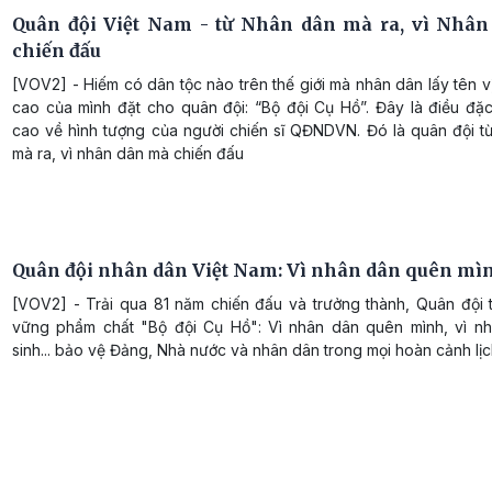
Quân đội Việt Nam - từ Nhân dân mà ra, vì Nhâ
chiến đấu
[VOV2] - Hiếm có dân tộc nào trên thế giới mà nhân dân lấy tên vị 
cao của mình đặt cho quân đội: “Bộ đội Cụ Hồ”. Đây là điều đặc
cao về hình tượng của người chiến sĩ QĐNDVN. Đó là quân đội t
mà ra, vì nhân dân mà chiến đấu
Quân đội nhân dân Việt Nam: Vì nhân dân quên mì
[VOV2] - Trải qua 81 năm chiến đấu và trưởng thành, Quân đội t
vững phẩm chất "Bộ đội Cụ Hồ": Vì nhân dân quên mình, vì n
sinh... bảo vệ Đảng, Nhà nước và nhân dân trong mọi hoàn cảnh lịc