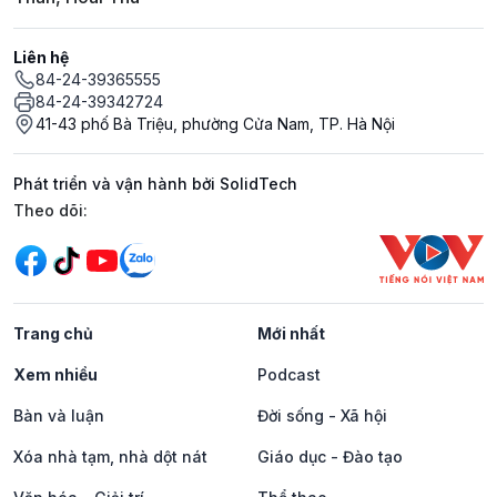
Liên hệ
84-24-39365555
84-24-39342724
41-43 phố Bà Triệu, phường Cửa Nam, TP. Hà Nội
Phát triển và vận hành bởi SolidTech
Mạng xã hội
Theo dõi:
Trang chủ
Mới nhất
Xem nhiều
Podcast
Bàn và luận
Đời sống - Xã hội
Xóa nhà tạm, nhà dột nát
Giáo dục - Đào tạo