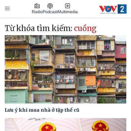
Nhảy đến nội dung
Podcast
Radio
Multimedia
Main navigation
Từ khóa tìm kiếm:
cuồng
Lưu ý khi mua nhà ở tập thể cũ