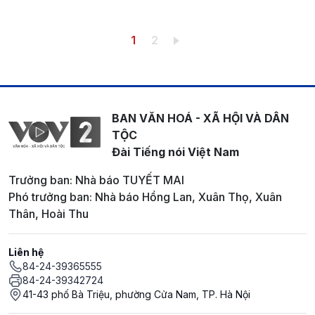
Pagination
Trang hiện thời
Trang
1
2
BAN VĂN HOÁ - XÃ HỘI VÀ DÂN
TỘC
Đài Tiếng nói Việt Nam
Trưởng ban: Nhà báo TUYẾT MAI
Phó trưởng ban: Nhà báo Hồng Lan, Xuân Thọ, Xuân
Thân, Hoài Thu
Liên hệ
84-24-39365555
84-24-39342724
41-43 phố Bà Triệu, phường Cửa Nam, TP. Hà Nội