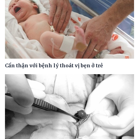
Cẩn thận với bệnh lý thoát vị bẹn ở trẻ