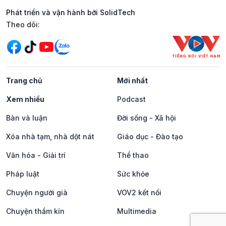
Phát triển và vận hành bởi SolidTech
Mạng xã hội
Theo dõi:
Trang chủ
Mới nhất
Xem nhiều
Podcast
Bàn và luận
Đời sống - Xã hội
Xóa nhà tạm, nhà dột nát
Giáo dục - Đào tạo
Văn hóa - Giải trí
Thể thao
Pháp luật
Sức khỏe
Chuyện người già
VOV2 kết nối
Chuyện thầm kín
Multimedia