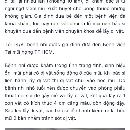
đi tái lại nhiều lần (khoảng 10 lần), đi khám bác sĩ tư
nghi ngờ viêm mũi xuất huyết cho uống thuốc nhưng
không giảm. Gia đình đưa bé đến một bệnh viện đa
khoa khám, lúc này con vắt chui ra lỗ mũi nên bác sĩ
khuyên đưa đến bệnh viện chuyên khoa để lấy dị vật.
Tối 14/8, bệnh nhi được gia đình đưa đến Bệnh viện
Tai mũi họng TP.HCM.
Bệnh nhi được khám trong tình trạng tỉnh, sinh hiệu
ổn, mũi phải có dị vật sống động ở cửa mũi. Khi bác sĩ
tiến hành lấy dị vật thì dị vật chui vào hốc mũi. Do
bệnh nhi nhỏ tuổi nên được chuyển vào phòng phẫu
thuật nội soi để gây mê và lấy dị vật, kết quả lấy ra 1
con vắt có kích thức 4 cm căng máu, còn động đậy.
Sau khi lấy dị vật, các bác sĩ tiến hành kiểm tra lại hốc
mũi 2 bên nhằm tránh sót dị vật.