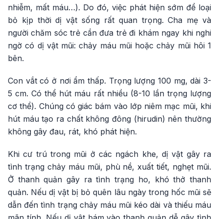
nhiễm, mất máu…). Do đó, việc phát hiện sớm để loại
bỏ kịp thời dị vật sống rất quan trọng. Cha mẹ và
người chăm sóc trẻ cần đưa trẻ đi khám ngay khi nghi
ngờ có dị vật mũi: chảy máu mũi hoặc chảy mũi hôi 1
bên.
Con vắt có ở nơi ẩm thấp. Trọng lượng 100 mg, dài 3-
5 cm. Có thể hút máu rất nhiều (8-10 lần trọng lượng
cơ thể). Chúng có giác bám vào lớp niêm mạc mũi, khi
hút máu tạo ra chất không đông (hirudin) nên thường
không gây đau, rát, khó phát hiện.
Khi cư trú trong mũi ở các ngách khe, dị vật gây ra
tình trạng chảy máu mũi, phù nề, xuất tiết, nghẹt mũi.
Ở thanh quản gây ra tình trạng ho, khó thở thanh
quản. Nếu dị vật bị bỏ quên lâu ngày trong hốc mũi sẽ
dẫn đến tình trạng chảy máu mũi kéo dài và thiếu máu
mãn tính. Nếu dị vật bám vào thanh quản dễ gây tình