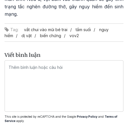
trạng tắc nghẽn đường thở, gây nguy hiểm đến sinh
mạng.
Tag:
vắt chui vào mũi bé trai
tắm suối
nguy
hiểm
dị vật
biến chứng
vov2
Viết bình luận
This site is protected by reCAPTCHA and the Google
Privacy Policy
and
Terms of
Service
apply.