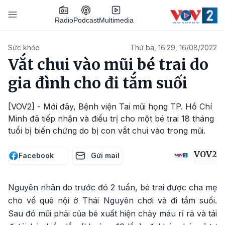
Nhảy đến nội dung
Podcast
Radio
Multimedia
Main navigation
Sức khỏe
Thứ ba, 16:29, 16/08/2022
Vắt chui vào mũi bé trai do
gia đình cho đi tắm suối
[VOV2] - Mới đây, Bệnh viện Tai mũi họng TP. Hồ Chí
Minh đã tiếp nhận và điều trị cho một bé trai 18 tháng
tuổi bị biến chứng do bị con vắt chui vào trong mũi.
VOV2
Facebook
Gửi mail
Nguyên nhân do trước đó 2 tuần, bé trai được cha mẹ
cho về quê nội ở Thái Nguyên chơi và đi tắm suối.
Sau đó mũi phải của bé xuất hiện chảy máu rỉ rả và tái