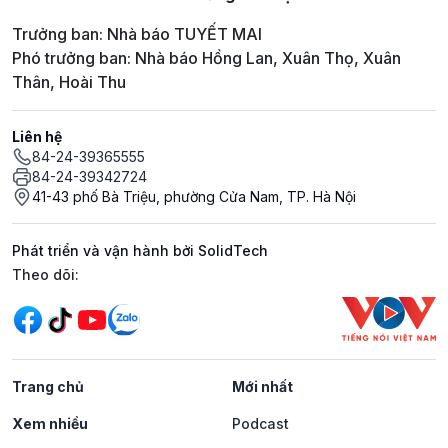
Trưởng ban: Nhà báo TUYẾT MAI
Phó trưởng ban: Nhà báo Hồng Lan, Xuân Thọ, Xuân
Thân, Hoài Thu
Liên hệ
84-24-39365555
84-24-39342724
41-43 phố Bà Triệu, phường Cửa Nam, TP. Hà Nội
Phát triển và vận hành bởi SolidTech
Mạng xã hội
Theo dõi:
Trang chủ
Mới nhất
Xem nhiều
Podcast