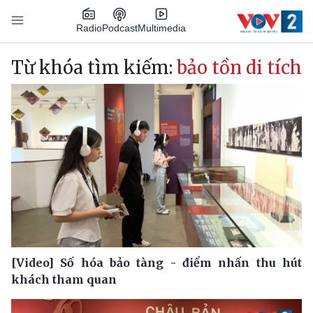
Nhảy đến nội dung
Podcast
Radio
Multimedia
Main navigation
Từ khóa tìm kiếm:
bảo tồn di tích
[Video] Số hóa bảo tàng - điểm nhấn thu hút
khách tham quan