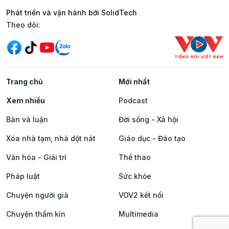
Phát triển và vận hành bởi SolidTech
Mạng xã hội
Theo dõi:
Trang chủ
Mới nhất
Xem nhiều
Podcast
Bàn và luận
Đời sống - Xã hội
Xóa nhà tạm, nhà dột nát
Giáo dục - Đào tạo
Văn hóa - Giải trí
Thể thao
Pháp luật
Sức khỏe
Chuyện người già
VOV2 kết nối
Chuyện thầm kín
Multimedia