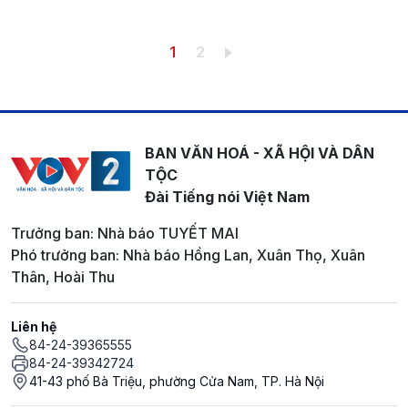
Pagination
Trang hiện thời
Trang
1
2
BAN VĂN HOÁ - XÃ HỘI VÀ DÂN
TỘC
Đài Tiếng nói Việt Nam
Trưởng ban: Nhà báo TUYẾT MAI
Phó trưởng ban: Nhà báo Hồng Lan, Xuân Thọ, Xuân
Thân, Hoài Thu
Liên hệ
84-24-39365555
84-24-39342724
41-43 phố Bà Triệu, phường Cửa Nam, TP. Hà Nội