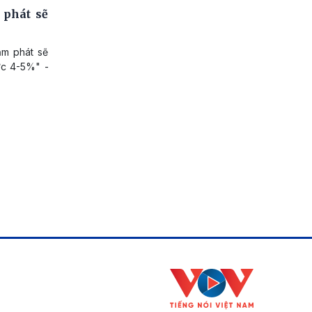
 phát sẽ
ạm phát sẽ
ức 4-5%" -