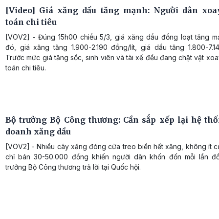
[Video] Giá xăng dầu tăng mạnh: Người dân xoa
toán chi tiêu
[VOV2] - Đúng 15h00 chiều 5/3, giá xăng dầu đồng loạt tăng m
đó, giá xăng tăng 1.900-2.190 đồng/lít, giá dầu tăng 1.800-7.14
Trước mức giá tăng sốc, sinh viên và tài xế đều đang chật vật xoay
toán chi tiêu.
Bộ trưởng Bộ Công thương: Cần sắp xếp lại hệ th
doanh xăng dầu
[VOV2] - Nhiều cây xăng đóng cửa treo biển hết xăng, không ít c
chỉ bán 30-50.000 đồng khiến người dân khốn đốn mỗi lần đ
trưởng Bộ Công thương trả lời tại Quốc hội.