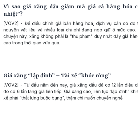
Vì sao giá xăng dầu giảm mà giá cả hàng hóa 
nhiệt”?
[VOV2] - Để điều chỉnh giá bán hàng hoá, dịch vụ cần có độ t
nguyên vật liệu và nhiều loại chi phí đang neo giữ ở mức cao.
chuyện này, xăng không phải là "thủ phạm" duy nhất đẩy giá hàn
cao trong thời gian vừa qua.
Giá xăng “lập đỉnh” – Tài xế “khóc ròng”
[VOV2] - Từ đầu năm đến nay, giá xăng dầu đã có 12 lần điều ch
đó có 6 lần tăng giá liên tiếp. Giá xăng cao, liên tục “lập đỉnh” khi
xế phải "thắt lưng buộc bụng", thậm chí muốn chuyển nghề.