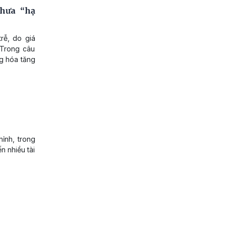
chưa “hạ
rễ, do giá
 Trong câu
g hóa tăng
ỉnh, trong
ến nhiều tài