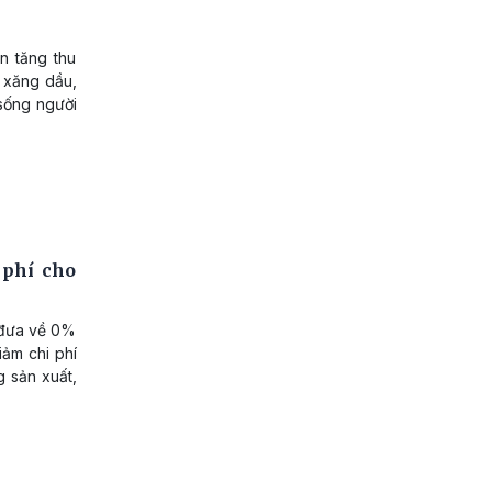
n tăng thu
 xăng dầu,
 sống người
 phí cho
 đưa về 0%
iảm chi phí
g sản xuất,