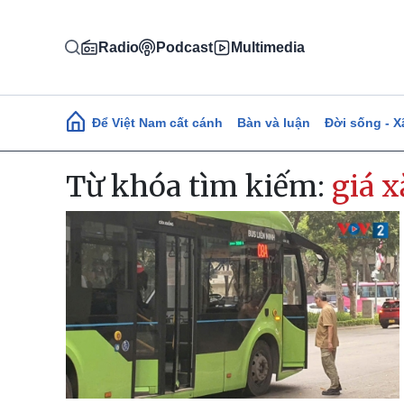
Nhảy đến nội dung
Radio
Podcast
Multimedia
Main navigation
Để Việt Nam cất cánh
Bàn và luận
Đời sống - X
Từ khóa tìm kiếm:
giá 