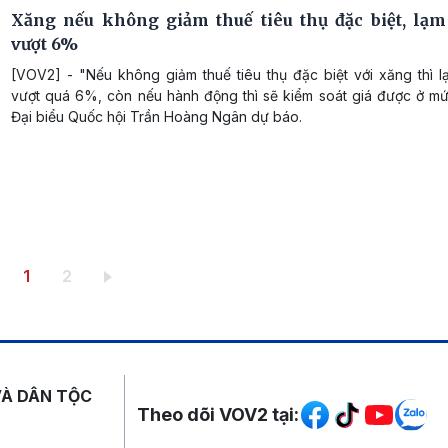
Xăng nếu không giảm thuế tiêu thụ đặc biệt, lạm
vượt 6%
[VOV2] - "Nếu không giảm thuế tiêu thụ đặc biệt với xăng thì l
vượt quá 6%, còn nếu hành động thì sẽ kiểm soát giá được ở m
Đại biểu Quốc hội Trần Hoàng Ngân dự báo.
Trang hiện thời
Trang
1
2
Mạng xã hội
VÀ DÂN TỘC
Theo dõi VOV2 tại: