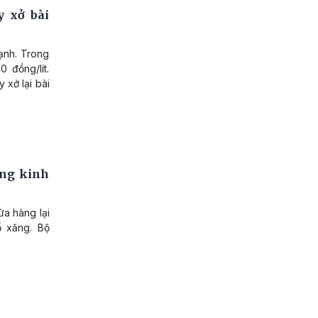
y xở bài
ạnh. Trong
0 đồng/lít.
 xở lại bài
ống kinh
ửa hàng lại
ổ xăng. Bộ