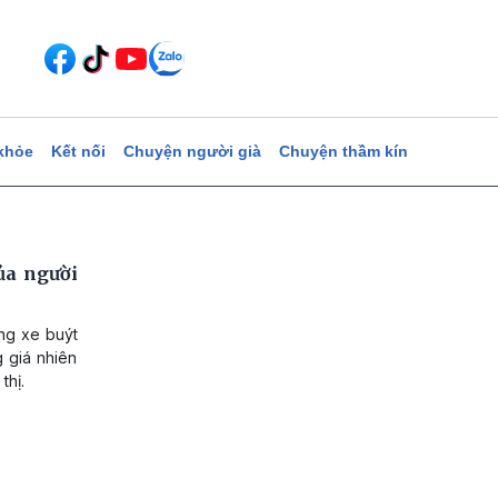
khỏe
Kết nối
Chuyện người già
Chuyện thầm kín
ủa người
ang xe buýt
g giá nhiên
thị.