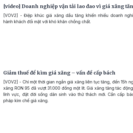
[video] Doanh nghiệp vận tải lao đao vì giá xăng tă
[VOV2] - Điệp khúc giá xăng dầu tăng khiến nhiều doanh nghi
hành khách đối mặt với khó khăn chồng chất.
Giảm thuế để kìm giá xăng – vấn đề cấp bách
[VOV2] - Chỉ một thời gian ngắn giá xăng liên tục tăng, đến 15h ng
xăng RON 95 đã vượt 31.000 đồng một lít. Giá xăng tăng tác độn
lĩnh vực, đặt đời sống dân sinh vào thử thách mới. Cần cấp bá
pháp kìm chế giá xăng.