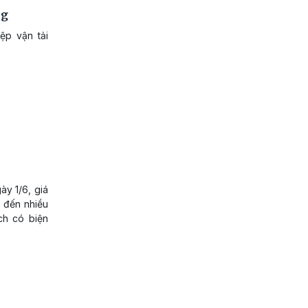
ng
ệp vận tải
ày 1/6, giá
g đến nhiều
ch có biện