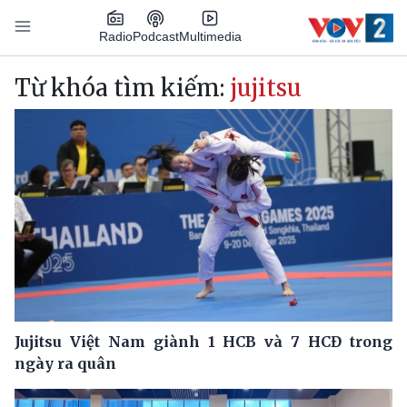
Nhảy đến nội dung
Podcast
Radio
Multimedia
Main navigation
Từ khóa tìm kiếm:
jujitsu
Jujitsu Việt Nam giành 1 HCB và 7 HCĐ trong
ngày ra quân