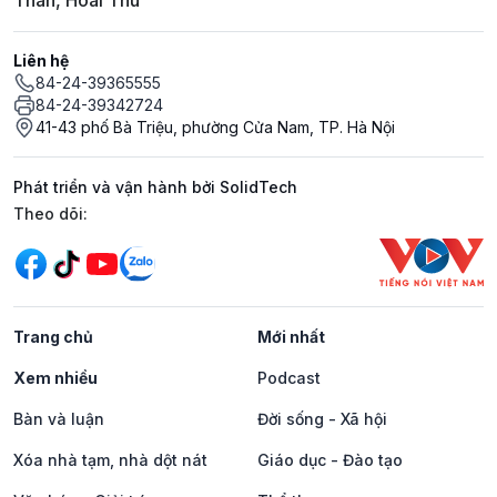
Thân, Hoài Thu
Liên hệ
84-24-39365555
84-24-39342724
41-43 phố Bà Triệu, phường Cửa Nam, TP. Hà Nội
Phát triển và vận hành bởi SolidTech
Mạng xã hội
Theo dõi:
Trang chủ
Mới nhất
Xem nhiều
Podcast
Bàn và luận
Đời sống - Xã hội
Xóa nhà tạm, nhà dột nát
Giáo dục - Đào tạo