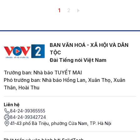
Pagination
Trang hiện thời
Trang
1
2
BAN VĂN HOÁ - XÃ HỘI VÀ DÂN
TỘC
Đài Tiếng nói Việt Nam
Trưởng ban: Nhà báo TUYẾT MAI
Phó trưởng ban: Nhà báo Hồng Lan, Xuân Thọ, Xuân
Thân, Hoài Thu
Liên hệ
84-24-39365555
84-24-39342724
41-43 phố Bà Triệu, phường Cửa Nam, TP. Hà Nội