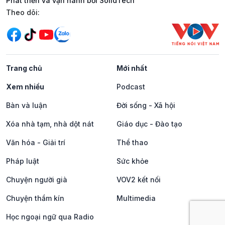
Phát triển và vận hành bởi SolidTech
Mạng xã hội
Theo dõi:
Trang chủ
Mới nhất
Xem nhiều
Podcast
Bàn và luận
Đời sống - Xã hội
Xóa nhà tạm, nhà dột nát
Giáo dục - Đào tạo
Văn hóa - Giải trí
Thể thao
Pháp luật
Sức khỏe
Chuyện người già
VOV2 kết nối
Chuyện thầm kín
Multimedia
Học ngoại ngữ qua Radio