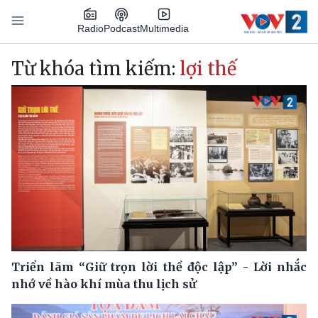
Nhảy đến nội dung
Podcast
Radio
Multimedia
Main navigation
Từ khóa tìm kiếm:
lợi thế
Triển lãm “Giữ trọn lời thề độc lập” - Lời nhắc
nhớ về hào khí mùa thu lịch sử