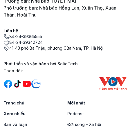
Trưởng ban: Nhà báo TUYẾT MAI
Phó trưởng ban: Nhà báo Hồng Lan, Xuân Thọ, Xuân
Thân, Hoài Thu
Liên hệ
84-24-39365555
84-24-39342724
41-43 phố Bà Triệu, phường Cửa Nam, TP. Hà Nội
Phát triển và vận hành bởi SolidTech
Mạng xã hội
Theo dõi:
Trang chủ
Mới nhất
Xem nhiều
Podcast
Bàn và luận
Đời sống - Xã hội