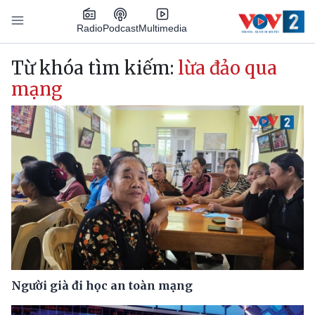
Nhảy đến nội dung
Podcast
Radio
Multimedia
Main navigation
Từ khóa tìm kiếm:
lừa đảo qua
mạng
Người già đi học an toàn mạng