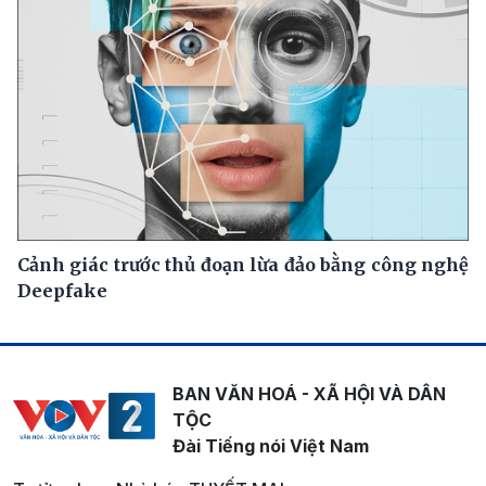
Cảnh giác trước thủ đoạn lừa đảo bằng công nghệ
Deepfake
BAN VĂN HOÁ - XÃ HỘI VÀ DÂN
TỘC
Đài Tiếng nói Việt Nam