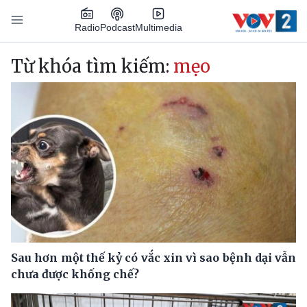
Nhảy đến nội dung
Podcast
Radio
Multimedia
Main navigation
Từ khóa tìm kiếm:
mẹo
Sau hơn một thế kỷ có vắc xin vì sao bệnh dại vẫn
chưa được khống chế?