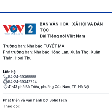
BAN VĂN HOÁ - XÃ HỘI VÀ DÂN
TỘC
Đài Tiếng nói Việt Nam
Trưởng ban: Nhà báo TUYẾT MAI
Phó trưởng ban: Nhà báo Hồng Lan, Xuân Thọ, Xuân
Thân, Hoài Thu
Liên hệ
84-24-39365555
84-24-39342724
41-43 phố Bà Triệu, phường Cửa Nam, TP. Hà Nội
Phát triển và vận hành bởi SolidTech
Mạng xã hội
Theo dõi: