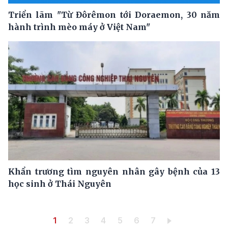
Triển lãm "Từ Đôrêmon tới Doraemon, 30 năm
hành trình mèo máy ở Việt Nam"
Khẩn trương tìm nguyên nhân gây bệnh của 13
học sinh ở Thái Nguyên
Pagination
Trang hiện thời
Trang
Trang
Trang
Trang
Trang
Trang
1
2
3
4
5
6
7