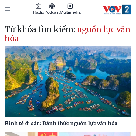
Nhảy đến nội dung
Podcast
Radio
Multimedia
Main navigation
Từ khóa tìm kiếm:
nguồn lực văn
hóa
Kinh tế di sản: Đánh thức nguồn lực văn hóa