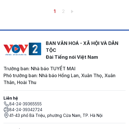
Pagination
Trang hiện thời
Trang
1
2
BAN VĂN HOÁ - XÃ HỘI VÀ DÂN
TỘC
Đài Tiếng nói Việt Nam
Trưởng ban: Nhà báo TUYẾT MAI
Phó trưởng ban: Nhà báo Hồng Lan, Xuân Thọ, Xuân
Thân, Hoài Thu
Liên hệ
84-24-39365555
84-24-39342724
41-43 phố Bà Triệu, phường Cửa Nam, TP. Hà Nội