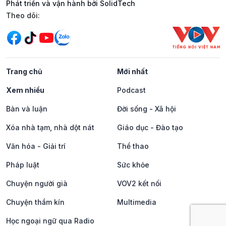
Phát triển và vận hành bởi SolidTech
Mạng xã hội
Theo dõi:
Trang chủ
Mới nhất
Xem nhiều
Podcast
Bàn và luận
Đời sống - Xã hội
Xóa nhà tạm, nhà dột nát
Giáo dục - Đào tạo
Văn hóa - Giải trí
Thể thao
Pháp luật
Sức khỏe
Chuyện người già
VOV2 kết nối
Chuyện thầm kín
Multimedia
Học ngoại ngữ qua Radio