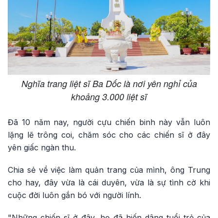
Nghĩa trang liệt sĩ Ba Dốc là nơi yên nghỉ của
khoảng 3.000 liệt sĩ
Đã 10 năm nay, người cựu chiến binh này vẫn luôn
lặng lẽ trông coi, chăm sóc cho các chiến sĩ ở đây
yên giấc ngàn thu.
Chia sẻ về việc làm quản trang của mình, ông Trung
cho hay, đây vừa là cái duyên, vừa là sự tình cờ khi
cuộc đời luôn gắn bó với người lính.
"Những chiến sĩ ở đây, họ đã hiến dâng tuổi trẻ của