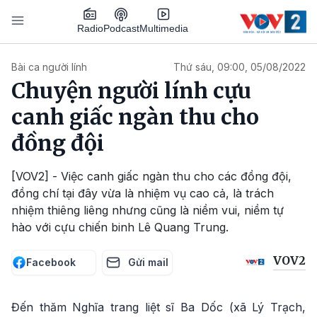
Nhảy đến nội dung
Podcast
Radio
Multimedia
Main navigation
Bài ca người lính
Thứ sáu, 09:00, 05/08/2022
Chuyện người lính cựu
canh giấc ngàn thu cho
đồng đội
[VOV2] - Việc canh giấc ngàn thu cho các đồng đội,
đồng chí tại đây vừa là nhiệm vụ cao cả, là trách
nhiệm thiêng liêng nhưng cũng là niềm vui, niềm tự
hào với cựu chiến binh Lê Quang Trung.
VOV2
Facebook
Gửi mail
Đến thăm Nghĩa trang liệt sĩ Ba Dốc (xã Lý Trạch,