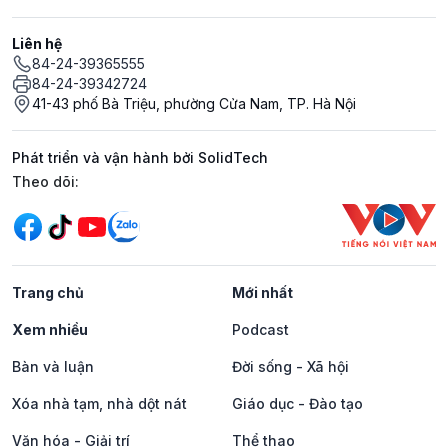
Liên hệ
84-24-39365555
84-24-39342724
41-43 phố Bà Triệu, phường Cửa Nam, TP. Hà Nội
Phát triển và vận hành bởi SolidTech
Mạng xã hội
Theo dõi:
Trang chủ
Mới nhất
Xem nhiều
Podcast
Bàn và luận
Đời sống - Xã hội
Xóa nhà tạm, nhà dột nát
Giáo dục - Đào tạo
Văn hóa - Giải trí
Thể thao