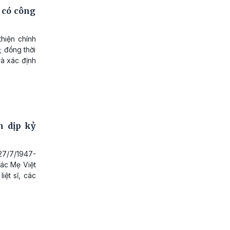
 có công
hiện chính
; đồng thời
và xác định
n dịp kỷ
27/7/1947-
các Mẹ Việt
iệt sĩ, các