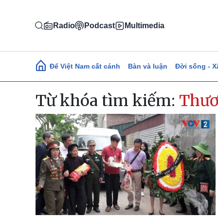
Nhảy đến nội dung
Radio
Podcast
Multimedia
Main navigation
Để Việt Nam cất cánh
Bàn và luận
Đời sống - X
Từ khóa tìm kiếm:
Thươ