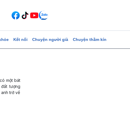
khỏe
Kết nối
Chuyện người già
Chuyện thầm kín
 có một bát
 đất tượng
 anh trở về