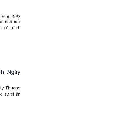
 những ngày
ắc nhớ mỗi
g có trách
ích Ngày
Ngày Thương
g sự tri ân