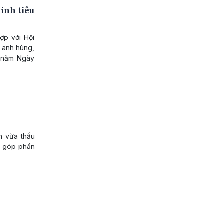
inh tiêu
ợp với Hội
 anh hùng,
9 năm Ngày
n vừa thấu
đã góp phần