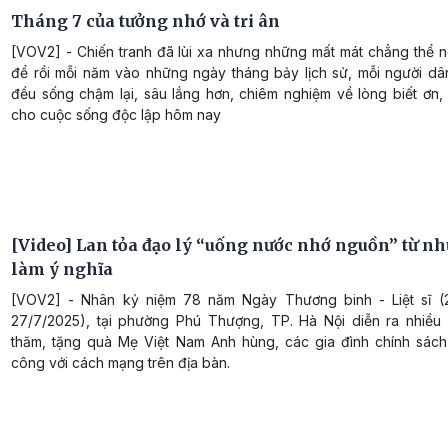
Tháng 7 của tưởng nhớ và tri ân
[VOV2] - Chiến tranh đã lùi xa nhưng những mất mát chẳng thể n
để rồi mỗi năm vào những ngày tháng bảy lịch sử, mỗi người dâ
đều sống chậm lại, sâu lắng hơn, chiêm nghiệm về lòng biết ơn,
cho cuộc sống độc lập hôm nay
[Video] Lan tỏa đạo lý “uống nước nhớ nguồn” từ nh
làm ý nghĩa
[VOV2] - Nhân kỷ niệm 78 năm Ngày Thương binh - Liệt sĩ (
27/7/2025), tại phường Phú Thượng, TP. Hà Nội diễn ra nhiều
thăm, tặng quà Mẹ Việt Nam Anh hùng, các gia đình chính sách
công với cách mạng trên địa bàn.