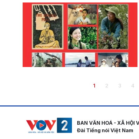
Pagination
Trang hiện thời
Trang
Trang
Tr
1
2
3
4
BAN VĂN HOÁ - XÃ HỘI 
Đài Tiếng nói Việt Nam