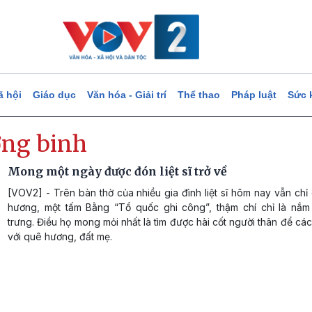
ã hội
Giáo dục
Văn hóa - Giải trí
Thể thao
Pháp luật
Sức 
ng binh
Mong một ngày được đón liệt sĩ trở về
[VOV2] - Trên bàn thờ của nhiều gia đình liệt sĩ hôm nay vẫn chỉ
hương, một tấm Bằng “Tổ quốc ghi công”, thậm chí chỉ là nắm
trưng. Điều họ mong mỏi nhất là tìm được hài cốt người thân để các
với quê hương, đất mẹ.