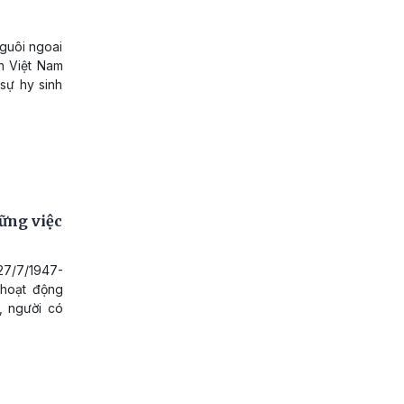
guôi ngoai
n Việt Nam
 sự hy sinh
ững việc
27/7/1947-
 hoạt động
, người có