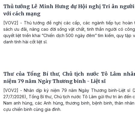
Thủ tướng Lê Minh Hưng dự Hội nghị Tri ân người
với cách mạng
[VOV2] - Thủ tướng đề nghị các cấp, các ngành tiếp tục hoàn t
sách ưu đãi, nâng cao đời sống vật chất, tinh thần người có công
quyết liệt triển khai “Chiến dịch 500 ngày đêm” tìm kiếm, quy tập 
danh tính hài cốt liệt sĩ.
Thư của Tổng Bí thư, Chủ tịch nước Tô Lâm nhâ
niệm 79 năm Ngày Thương binh - Liệt sĩ
[VOV2] - Nhân dịp kỷ niệm 79 năm Ngày Thương binh-Liệt sĩ (
27/7/2026), Tổng Bí thư, Chủ tịch nước Tô Lâm gửi thư tri ân đến 
Nam anh hùng, các Anh hùng, thương binh, bệnh binh, thân nhân l
cựu chiến binh cùng gia đình.