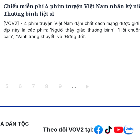
Chiếu miễn phí 4 phim truyện Việt Nam nhân kỷ n
Thương binh liệt sĩ
[VOV2] - 4 phim truyện Việt Nam đậm chất cách mạng được giới 
dịp này là các phim: 'Người thầy giáo thương binh'; 'Hồi chu
cam'; 'Vành trăng khuyết' và 'Đừng đốt'.
ang
Trang
Trang
Trang
Trang
Trang
5
6
7
8
9
…
Mạng xã hội
VÀ DÂN TỘC
Theo dõi VOV2 tại: