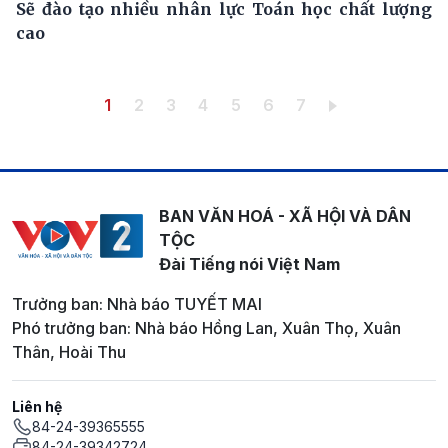
Sẽ đào tạo nhiều nhân lực Toán học chất lượng
cao
Pagination
Trang hiện thời
Trang
Trang
Trang
Trang
Trang
Trang
1
2
3
4
5
6
7
BAN VĂN HOÁ - XÃ HỘI VÀ DÂN
TỘC
Đài Tiếng nói Việt Nam
Trưởng ban: Nhà báo TUYẾT MAI
Phó trưởng ban: Nhà báo Hồng Lan, Xuân Thọ, Xuân
Thân, Hoài Thu
Liên hệ
84-24-39365555
84-24-39342724