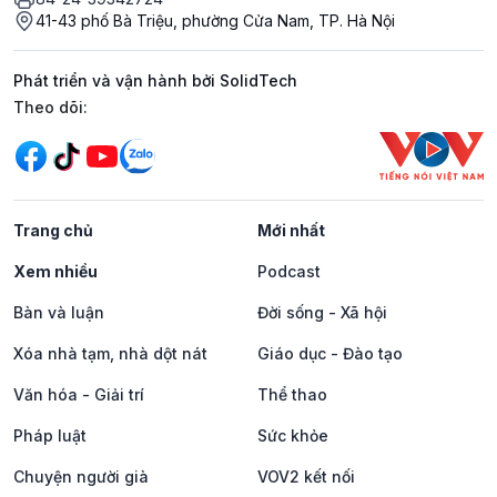
41-43 phố Bà Triệu, phường Cửa Nam, TP. Hà Nội
Phát triển và vận hành bởi SolidTech
Mạng xã hội
Theo dõi:
Trang chủ
Mới nhất
Xem nhiều
Podcast
Bàn và luận
Đời sống - Xã hội
Xóa nhà tạm, nhà dột nát
Giáo dục - Đào tạo
Văn hóa - Giải trí
Thể thao
Pháp luật
Sức khỏe
Chuyện người già
VOV2 kết nối