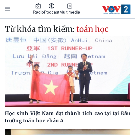
Nhảy đến nội dung
Podcast
Radio
Multimedia
Main navigation
Từ khóa tìm kiếm:
toán học
Học sinh Việt Nam đạt thành tích cao tại tại Đấu
trường toán học châu Á