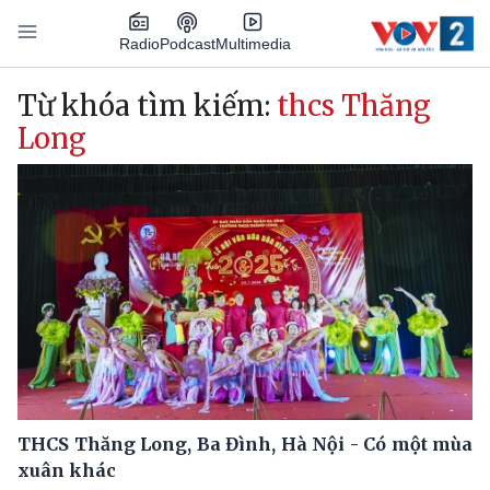
Nhảy đến nội dung
Podcast
Radio
Multimedia
Main navigation
Từ khóa tìm kiếm:
thcs Thăng
Long
THCS Thăng Long, Ba Đình, Hà Nội - Có một mùa
xuân khác