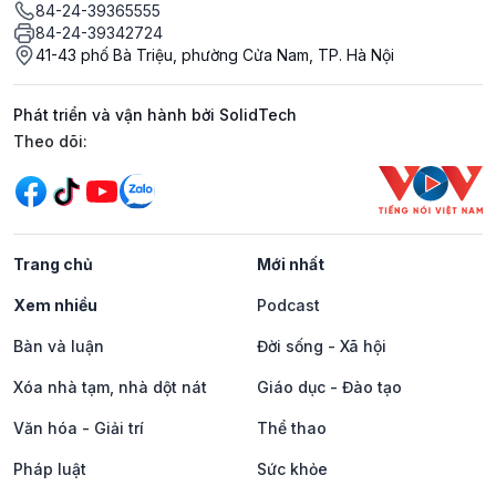
84-24-39365555
84-24-39342724
41-43 phố Bà Triệu, phường Cửa Nam, TP. Hà Nội
Phát triển và vận hành bởi SolidTech
Mạng xã hội
Theo dõi:
Trang chủ
Mới nhất
Xem nhiều
Podcast
Bàn và luận
Đời sống - Xã hội
Xóa nhà tạm, nhà dột nát
Giáo dục - Đào tạo
Văn hóa - Giải trí
Thể thao
Pháp luật
Sức khỏe