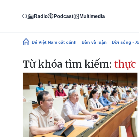
Nhảy đến nội dung
Radio
Podcast
Multimedia
Main navigation
Để Việt Nam cất cánh
Bàn và luận
Đời sống - X
Từ khóa tìm kiếm:
thực