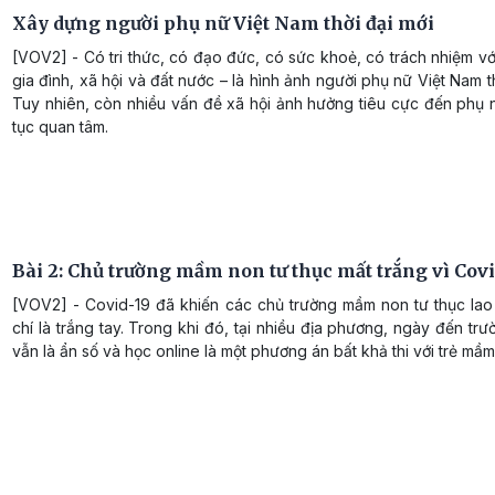
Xây dựng người phụ nữ Việt Nam thời đại mới
[VOV2] - Có tri thức, có đạo đức, có sức khoẻ, có trách nhiệm vớ
gia đình, xã hội và đất nước – là hình ảnh người phụ nữ Việt Nam th
Tuy nhiên, còn nhiều vấn đề xã hội ảnh hưởng tiêu cực đến phụ 
tục quan tâm.
Bài 2: Chủ trường mầm non tư thục mất trắng vì Covi
[VOV2] - Covid-19 đã khiến các chủ trường mầm non tư thục lao
chí là trắng tay. Trong khi đó, tại nhiều địa phương, ngày đến trư
vẫn là ẩn số và học online là một phương án bất khả thi với trẻ mầm