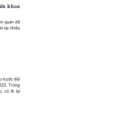
cứu khoa
iên quan đã
n tại nhiều
o trước đối
022. Trong
, có lẽ lại