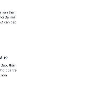
i bản thân,
ời đại mới.
nữ cần tiếp
d-19
 đao, thậm
ờng của trẻ
 non.