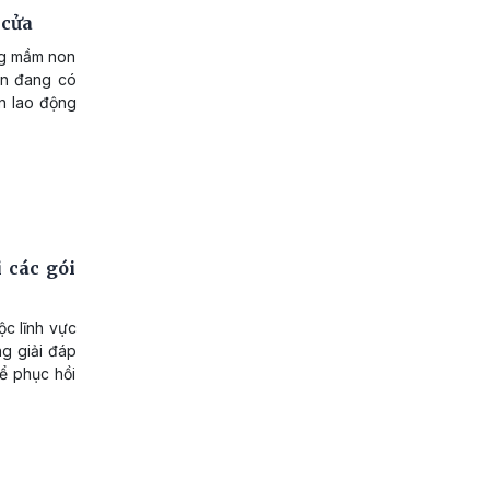
 cửa
ờng mầm non
non đang có
ân lao động
 các gói
ộc lĩnh vực
g giải đáp
hể phục hồi