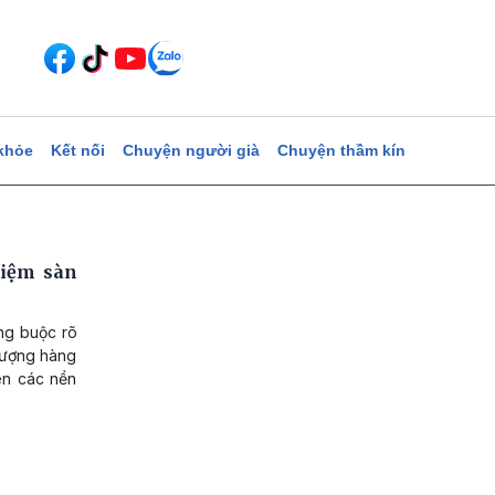
khỏe
Kết nối
Chuyện người già
Chuyện thầm kín
hiệm sàn
àng buộc rõ
 lượng hàng
rên các nền