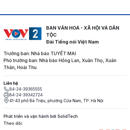
BAN VĂN HOÁ - XÃ HỘI VÀ DÂN
TỘC
Đài Tiếng nói Việt Nam
Trưởng ban: Nhà báo TUYẾT MAI
Phó trưởng ban: Nhà báo Hồng Lan, Xuân Thọ, Xuân
Thân, Hoài Thu
Liên hệ
84-24-39365555
84-24-39342724
41-43 phố Bà Triệu, phường Cửa Nam, TP. Hà Nội
Phát triển và vận hành bởi SolidTech
Mạng xã hội
Theo dõi: