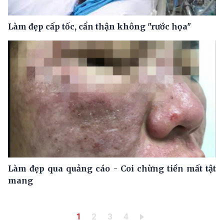
Làm đẹp cấp tốc, cẩn thận không "rước họa"
Làm đẹp qua quảng cáo - Coi chừng tiền mất tật
mang
Pagination
Trang hiện thời
Trang
Trang
Trang
1
2
3
4