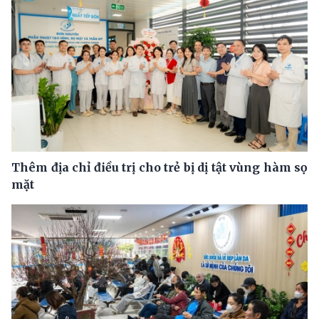
Thêm địa chỉ điều trị cho trẻ bị dị tật vùng hàm sọ
mặt