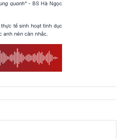
xung quanh"
- BS Hà Ngọc
hực tế sinh hoạt tình dục
ác anh nên cân nhắc.