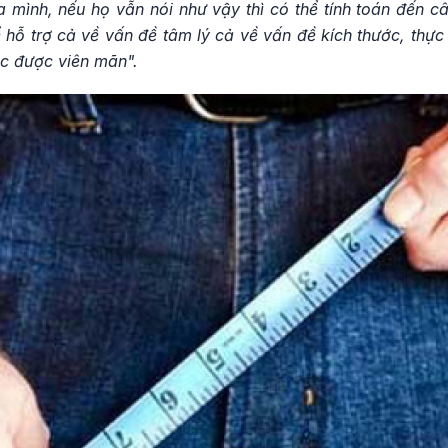
a mình, nếu họ vẫn nói như vậy thì có thể tính toán đến c
 hỗ trợ cả về vấn đề tâm lý cả về vấn đề kích thước, thự
ục được viên mãn".