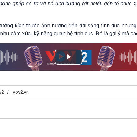
 mảnh ghép đó ra và nó ảnh hưởng rất nhiều đến tổ chức 
tưởng kích thước ảnh hưởng đến đời sống tình dục nhưng t
 như cảm xúc, kỹ năng quan hệ tình dục. Đó là gợi ý mà c
Play
Video
v2
vov2.vn