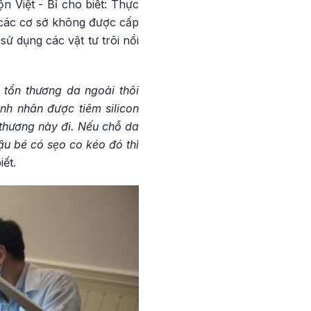
 Việt - Bỉ cho biết: Thực
 các cơ sở không được cấp
 dụng các vật tư trôi nổi
 tổn thương da ngoài thôi
nh nhân được tiêm silicon
 thương này đi. Nếu chỗ da
cậu bé có sẹo co kéo đó thì
ết.