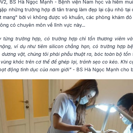
OV2, BS Hà Ngọc Mạnh - Bệnh viện Nam học và hiếm muộn
ặp những trường hợp đi tân trang làm đẹp lại cậu nhỏ tại
t mang" bởi vì không được vô khuẩn, các phòng khám đó sử
không có chuyên môn về lĩnh vực này...
y từng trường hợp, có trường hợp chỉ tổn thương viêm và
nặng, ví dụ như tiêm silicon chẳng hạn, có trường hợp bệ
n dương vật, chúng tôi phải phẫu thuật ra, bóc toàn bộ tổn
a vùng khác trên cơ thể để ghép lại, tránh sẹo co kéo. Khi 
ạt động tình dục của nam giới"
- BS Hà Ngọc Mạnh cho bi