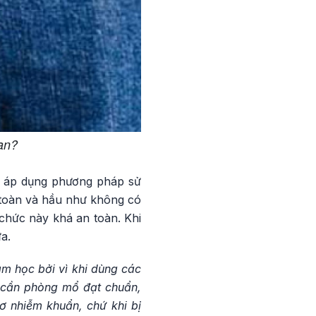
ạn?
g áp dụng phương pháp sử
toàn và hầu như không có
 chức này khá an toàn. Khi
a.
m học bởi vì khi dùng các
a cần phòng mổ đạt chuẩn,
 nhiễm khuẩn, chứ khi bị