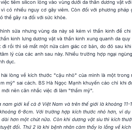
ệc tiêm silicon lỏng vào vùng dưới da thân dương vật với
u vì có nhiều nguy cơ gây viêm. Còn đối với phương pháp 
 thể gây ra đối với sức khỏe.
hỉnh sửa nhưng vùng da này sẽ kém vì thần kinh để chi 
thần kinh lưng dương vật và thần kinh xung quanh da quy 
 đi rồi thì sẽ mất một nửa cảm giác cơ bản, do đó sau khi t
tâm lý của các anh sau này. Nhiều trường hợp ngại ngù
nh dục.
hài lòng về kích thước "cậu nhỏ" của mình là một tron
hẩm mỹ" sai cách. BS Hà Ngọc Mạnh khuyến cáo chỉ khi đ
 mới nên cân nhắc việc đi làm "thẩm mỹ".
 nam giới kể cả ở Việt Nam và trên thế giới là khoảng 11
ì khoảng 6-8cm. Với trường hợp kích thước nhỏ hơn, ví dụ
 dài hơn một chút nữa. Còn khi dương vật sìu thì kích thướ
h tuyệt đối. Thứ 2 là khi bệnh nhân cảm thấy lo lắng về kí