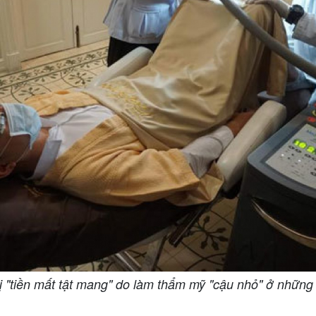
ị "tiền mất tật mang" do làm thẩm mỹ "cậu nhỏ" ở nhữn