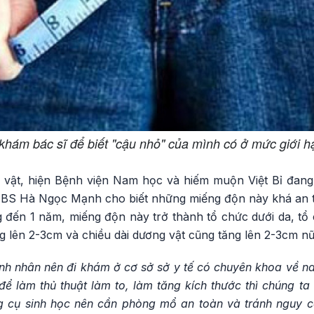
 khám bác sĩ để biết "cậu nhỏ" của mình có ở mức giới h
g vật, hiện Bệnh viện Nam học và hiếm muộn Việt Bỉ đan
. BS Hà Ngọc Mạnh cho biết những miếng độn này khá an 
ng đến 1 năm, miếng độn này trở thành tổ chức dưới da, tổ
g lên 2-3cm và chiều dài dương vật cũng tăng lên 2-3cm nữ
nh nhân nên đi khám ở cơ sở sở y tế có chuyên khoa về na
để làm thủ thuật làm to, làm tăng kích thước thì chúng t
 cụ sinh học nên cần phòng mổ an toàn và tránh nguy cơ