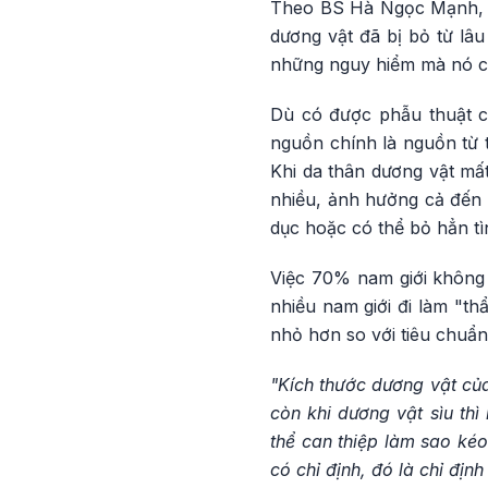
Theo BS Hà Ngọc Mạnh, vi
dương vật đã bị bỏ từ lâ
những nguy hiểm mà nó có
Dù có được phẫu thuật c
nguồn chính là nguồn từ 
Khi da thân dương vật mất
nhiều, ảnh hưởng cả đến 
dục hoặc có thể bỏ hẳn tì
Việc 70% nam giới không 
nhiều nam giới đi làm "t
nhỏ hơn so với tiêu chuẩn
"Kích thước dương vật của
còn khi dương vật sìu th
thể can thiệp làm sao kéo
có chỉ định, đó là chỉ địn