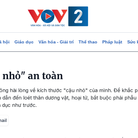
ã hội
Giáo dục
Văn hóa - Giải trí
Thể thao
Pháp luật
Sức 
 nhỏ" an toàn
ng hài lòng về kích thước "cậu nhỏ" của mình. Để khắc ph
dẫn đến loét thân dương vật, hoại tử, bắt buộc phải phẫu 
 dục như trước.
mail