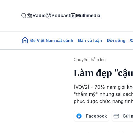
Nhảy đến nội dung
Radio
Podcast
Multimedia
Main navigation
Để Việt Nam cất cánh
Bàn và luận
Đời sống - X
Chuyện thầm kín
Làm đẹp "cậu
[VOV2] - 70% nam giới khô
"thẩm mỹ" nhưng sai cách 
phục được chức năng tình
Facebook
Gửi 