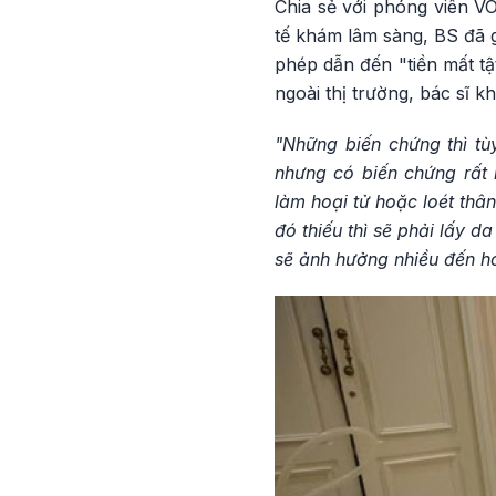
Chia sẻ với phóng viên V
tế khám lâm sàng, BS đã g
phép dẫn đến "tiền mất tậ
ngoài thị trường, bác sĩ 
"Những biến chứng thì tù
nhưng có biến chứng rất 
làm hoại tử hoặc loét thâ
đó thiếu thì sẽ phải lấy d
sẽ ảnh hưởng nhiều đến ho