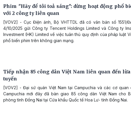
Phim "Hãy để tôi toả sáng": dừng hoạt động phổ b
với 2 công ty liên quan
[VOV2] - Cục Điện ảnh, Bộ VHTTDL đã có văn bản số 1551/Đ
4/10/2025 gửi Công ty Tencent Holdings Limited và Công ty Im
Investment (HK) Limited về việc tuân thủ quy định của pháp luật V
phổ biến phim trên không gian mạng.
Tiếp nhận 85 công dân Việt Nam liên quan đến lừa 
tuyến
[VOV2] - Đại sứ quán Việt Nam tại Campuchia và các cơ quan
Campuchia mới đây đã bàn giao 85 công dân Việt Nam cho B
phòng tỉnh Đồng Nai tại Cửa khẩu Quốc tế Hoa Lư- tỉnh Đồng Nai.