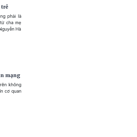
 trẻ
ng phải là
 từ cha mẹ
 Nguyễn Hà
rên mạng
trên không
tín cơ quan