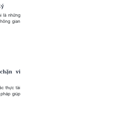
lý
i là những
không gian
 chặn vi
c thực tài
 pháp giúp