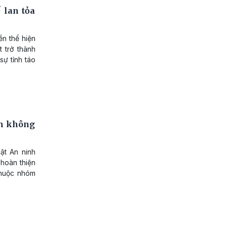
 lan tỏa
ền thể hiện
 trở thành
sự tỉnh táo
ên không
ật An ninh
 hoàn thiện
thuộc nhóm