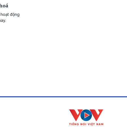
 hoá
i hoạt động
nay.