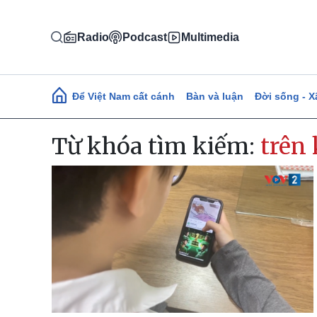
Nhảy đến nội dung
Radio
Podcast
Multimedia
Main navigation
Để Việt Nam cất cánh
Bàn và luận
Đời sống - X
Từ khóa tìm kiếm:
trên