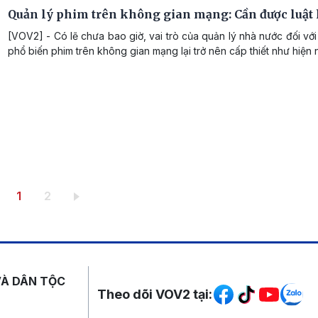
Quản lý phim trên không gian mạng: Cần được luật
[VOV2] - Có lẽ chưa bao giờ, vai trò của quản lý nhà nước đối vớ
phổ biến phim trên không gian mạng lại trở nên cấp thiết như hiện 
Trang hiện thời
Trang
1
2
Mạng xã hội
VÀ DÂN TỘC
Theo dõi VOV2 tại: