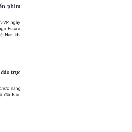
iến phim
A-VP ngày
age Future
iệt Nam khi
đảo trực
 chức năng
ộ đội Biên