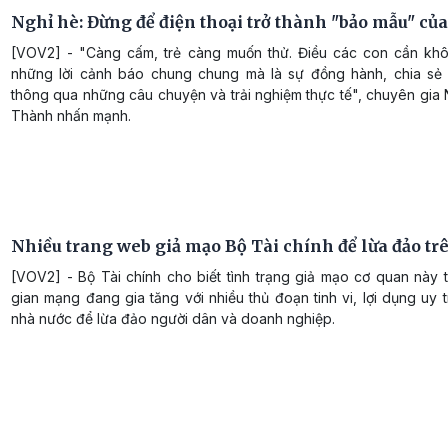
Nghỉ hè: Đừng để điện thoại trở thành "bảo mẫu" của
[VOV2] - "Càng cấm, trẻ càng muốn thử. Điều các con cần khô
những lời cảnh báo chung chung mà là sự đồng hành, chia sẻ
thông qua những câu chuyện và trải nghiệm thực tế", chuyên gia
Thành nhấn mạnh.
Nhiều trang web giả mạo Bộ Tài chính để lừa đảo t
[VOV2] - Bộ Tài chính cho biết tình trạng giả mạo cơ quan này 
gian mạng đang gia tăng với nhiều thủ đoạn tinh vi, lợi dụng uy 
nhà nước để lừa đảo người dân và doanh nghiệp.