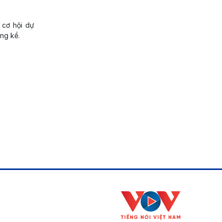
 cơ hội dự
ng kể.