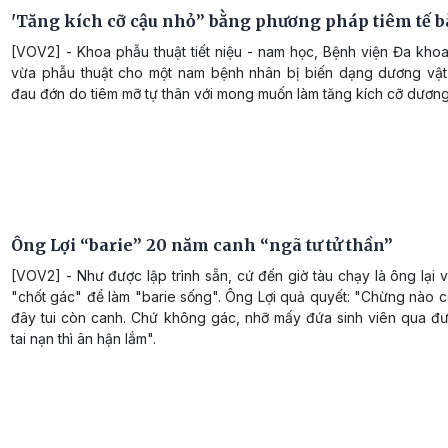
'Tăng kích cỡ cậu nhỏ” bằng phương pháp tiêm tế b
[VOV2] - Khoa phẫu thuật tiết niệu - nam học, Bệnh viện Đa kho
vừa phẫu thuật cho một nam bệnh nhân bị biến dạng dương vật,
đau đớn do tiêm mỡ tự thân với mong muốn làm tăng kích cỡ dương
Ông Lợi “barie” 20 năm canh “ngã tư tử thần”
[VOV2] - Như được lập trình sẵn, cứ đến giờ tàu chạy là ông lại 
"chốt gác" để làm "barie sống". Ông Lợi quả quyết: "Chừng nào 
đây tui còn canh. Chứ không gác, nhỡ mấy đứa sinh viên qua đư
tai nạn thì ân hận lắm".