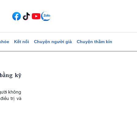
khỏe
Kết nối
Chuyện người già
Chuyện thầm kín
 bằng kỹ
gười không
iều trị và