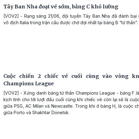
Tây Ban Nha đoạt vé sớm, bảng C khó lường
[VOV2] - Rạng sáng 21/06, đội tuyển Tây Ban Nha đã đánh bại
vô địch Italia trong trận cầu được chờ đợi nhất tại bảng B “tử thần”.
Cuộc chiến 2 chiếc vé cuối cùng vào vòng kn
Champions League
[VOV2] - Xứng danh bảng tử thần Champions League - bảng F l
kịch tính cho tới lượt đấu cuối cùng khi chiếc vé còn lại sẽ là cuộ
giữa PSG, AC Milan và Newcastle. Trong khi ở bảng H, là cuộc ch
giữa Porto và Shakhtar Donetsk.