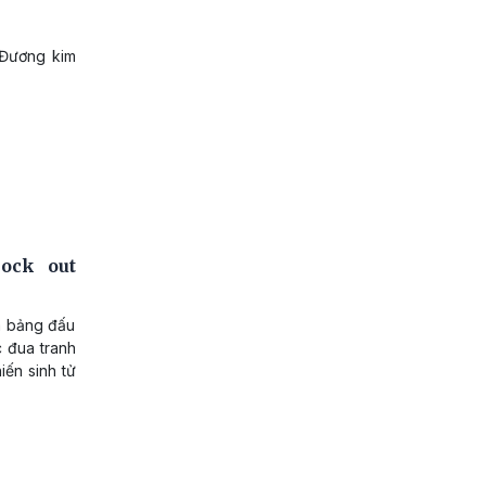
 Đương kim
ock out
à bảng đấu
c đua tranh
iến sinh tử