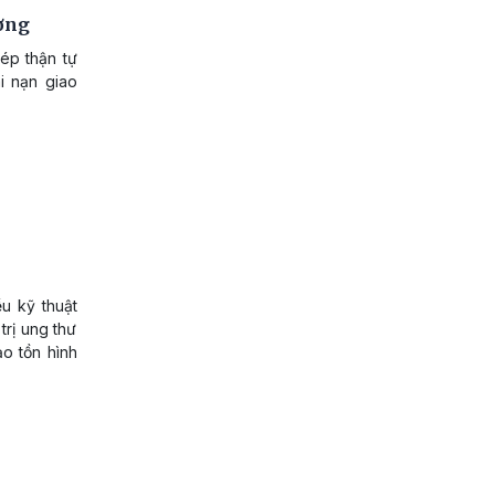
ơng
ép thận tự
i nạn giao
u kỹ thuật
trị ung thư
ảo tồn hình