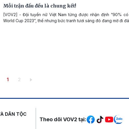
Mỗi trận đấu đều là chung kết!
[VOV2] - Đội tuyển nữ Việt Nam từng được nhận định “90% có
World Cup 2023”, thế nhưng bức tranh tươi sáng đó đang mờ đi đá
Trang hiện thời
Trang
1
2
Mạng xã hội
VÀ DÂN TỘC
Theo dõi VOV2 tại: