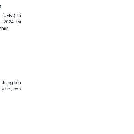
n
 (UEFA) tổ
 2024 tại
thần.
 tháng liền
uy tim, cao