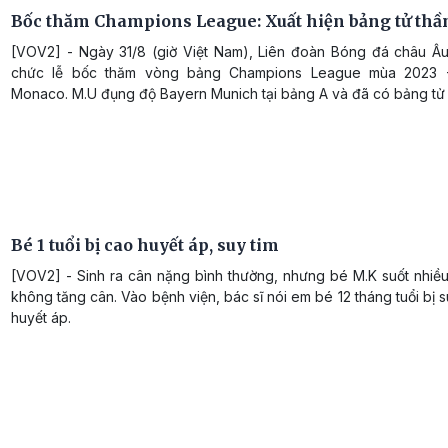
Bốc thăm Champions League: Xuất hiện bảng tử thầ
[VOV2] - Ngày 31/8 (giờ Việt Nam), Liên đoàn Bóng đá châu Âu
chức lễ bốc thăm vòng bảng Champions League mùa 2023 -
Monaco. M.U đụng độ Bayern Munich tại bảng A và đã có bảng tử 
Bé 1 tuổi bị cao huyết áp, suy tim
[VOV2] - Sinh ra cân nặng bình thường, nhưng bé M.K suốt nhiều
không tăng cân. Vào bệnh viện, bác sĩ nói em bé 12 tháng tuổi bị s
huyết áp.