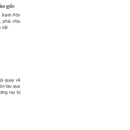
ào gốc
a Xanh Pôn
 phải chịu
 vật.
vội quay về
còn tàu qua
ờng ray bị