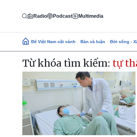
Nhảy đến nội dung
Radio
Podcast
Multimedia
Main navigation
Để Việt Nam cất cánh
Bàn và luận
Đời sống - X
Từ khóa tìm kiếm:
tự t