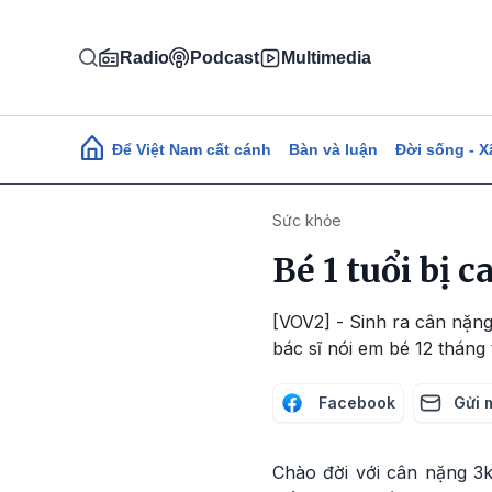
Nhảy đến nội dung
Radio
Podcast
Multimedia
Main navigation
Để Việt Nam cất cánh
Bàn và luận
Đời sống - X
Sức khỏe
Bé 1 tuổi bị 
[VOV2] - Sinh ra cân nặng
bác sĩ nói em bé 12 tháng 
Facebook
Gửi 
Chào đời với cân nặng 3