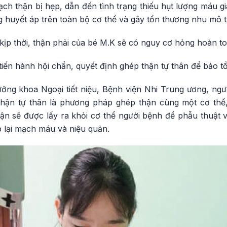
ch thận bị hẹp, dẫn đến tình trạng thiếu hụt lượng máu gi
g huyết áp trên toàn bộ cơ thể và gây tổn thương nhu mô 
kịp thời, thận phải của bé M.K sẽ có nguy cơ hỏng hoàn to
tiến hành hội chẩn, quyết định ghép thận tự thân để bảo t
ởng khoa Ngoại tiết niệu, Bệnh viện Nhi Trung ương, ngườ
thận tự thân là phương pháp ghép thận cùng một cơ thể
ận sẽ được lấy ra khỏi cơ thể người bệnh để phẫu thuật v
lại mạch máu và niệu quản.