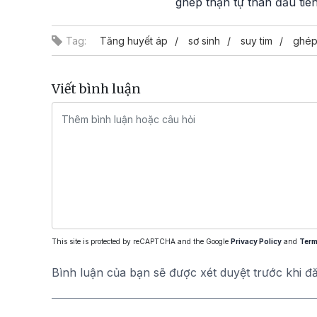
ghép thận tự thân đầu tiê
Tag:
Tăng huyết áp
sơ sinh
suy tim
ghép
Viết bình luận
This site is protected by reCAPTCHA and the Google
Privacy Policy
and
Term
Bình luận của bạn sẽ được xét duyệt trước khi đ