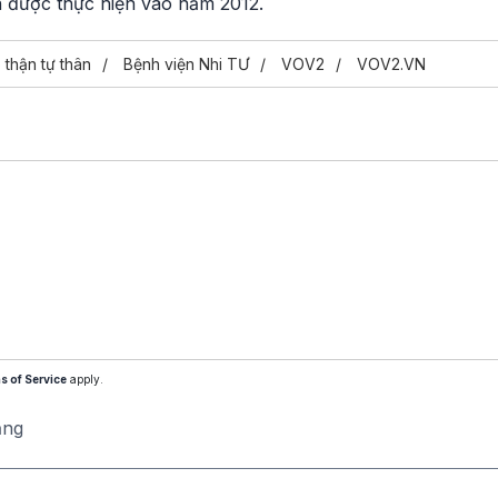
n được thực hiện vào năm 2012.
 thận tự thân
Bệnh viện Nhi TƯ
VOV2
VOV2.VN
s of Service
apply.
ăng