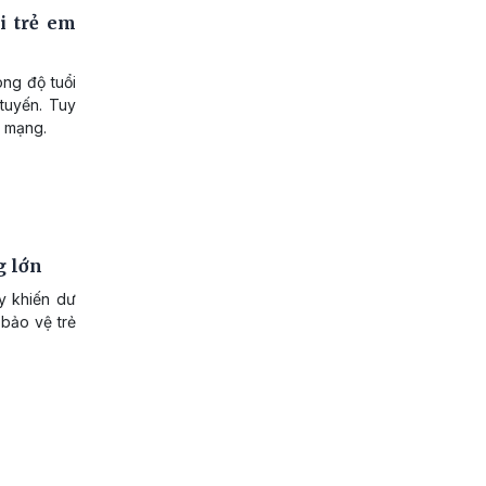
i trẻ em
ong độ tuổi
 tuyến. Tuy
g mạng.
g lớn
ây khiến dư
 bảo vệ trẻ