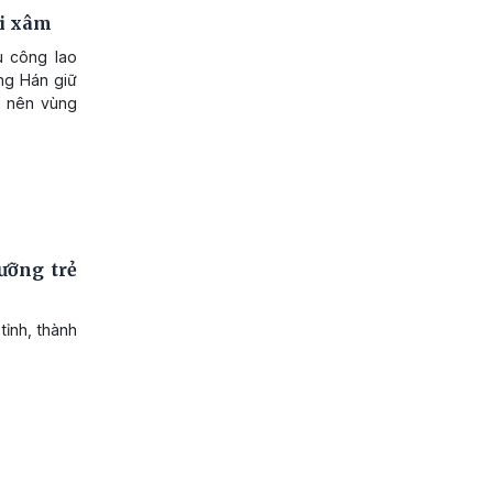
ại xâm
u công lao
ng Hán giữ
p nên vùng
ưỡng trẻ
tỉnh, thành