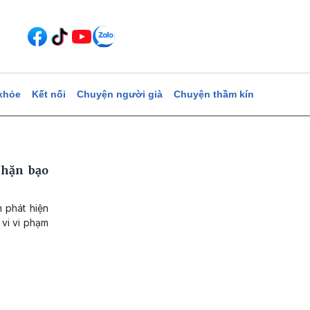
khỏe
Kết nối
Chuyện người già
Chuyện thầm kín
chặn bạo
 phát hiện
 vi vi phạm