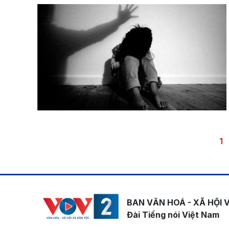
Pagination
Tr
1
BAN VĂN HOÁ - XÃ HỘI 
Đài Tiếng nói Việt Nam