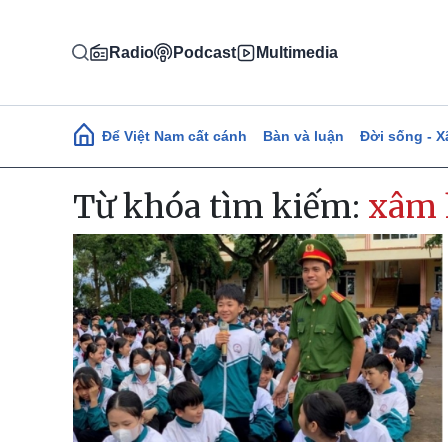
Nhảy đến nội dung
Radio
Podcast
Multimedia
Main navigation
Để Việt Nam cất cánh
Bàn và luận
Đời sống - X
Từ khóa tìm kiếm:
xâm 