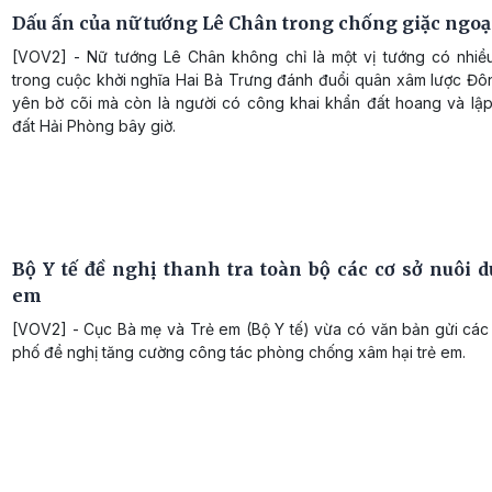
Dấu ấn của nữ tướng Lê Chân trong chống giặc ngo
[VOV2] - Nữ tướng Lê Chân không chỉ là một vị tướng có nhiề
trong cuộc khởi nghĩa Hai Bà Trưng đánh đuổi quân xâm lược Đô
yên bờ cõi mà còn là người có công khai khẩn đất hoang và lậ
đất Hải Phòng bây giờ.
Bộ Y tế đề nghị thanh tra toàn bộ các cơ sở nuôi d
em
[VOV2] - Cục Bà mẹ và Trẻ em (Bộ Y tế) vừa có văn bản gửi các 
phố đề nghị tăng cường công tác phòng chống xâm hại trẻ em.