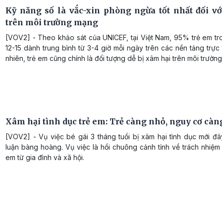
Kỹ năng số là vắc-xin phòng ngừa tốt nhất đối vớ
trên môi trường mạng
[VOV2] - Theo khảo sát của UNICEF, tại Việt Nam, 95% trẻ em tr
12-15 dành trung bình từ 3-4 giờ mỗi ngày trên các nền tảng trực
nhiên, trẻ em cũng chính là đối tượng dễ bị xâm hại trên môi trườn
Xâm hại tình dục trẻ em: Trẻ càng nhỏ, nguy cơ càn
[VOV2] - Vụ việc bé gái 3 tháng tuổi bị xâm hại tình dục mới đ
luận bàng hoàng. Vụ việc là hồi chuông cảnh tỉnh về trách nhiệm
em từ gia đình và xã hội.