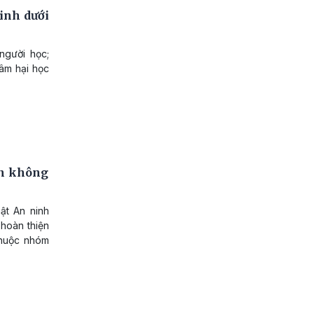
inh dưới
người học;
xâm hại học
ên không
ật An ninh
 hoàn thiện
thuộc nhóm