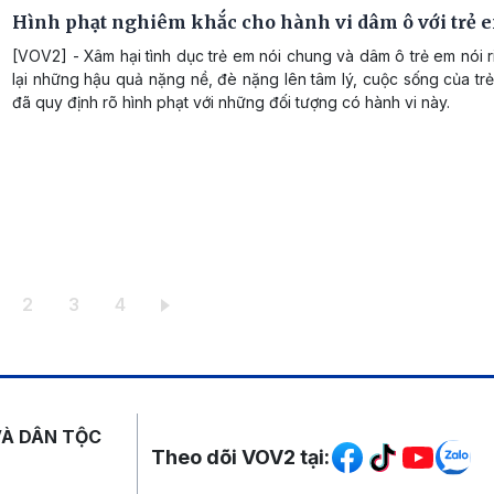
Hình phạt nghiêm khắc cho hành vi dâm ô với trẻ 
[VOV2] - Xâm hại tình dục trẻ em nói chung và dâm ô trẻ em nói 
lại những hậu quả nặng nề, đè nặng lên tâm lý, cuộc sống của trẻ
đã quy định rõ hình phạt với những đối tượng có hành vi này.
ang hiện thời
Trang
Trang
Trang
2
3
4
Mạng xã hội
VÀ DÂN TỘC
Theo dõi VOV2 tại: