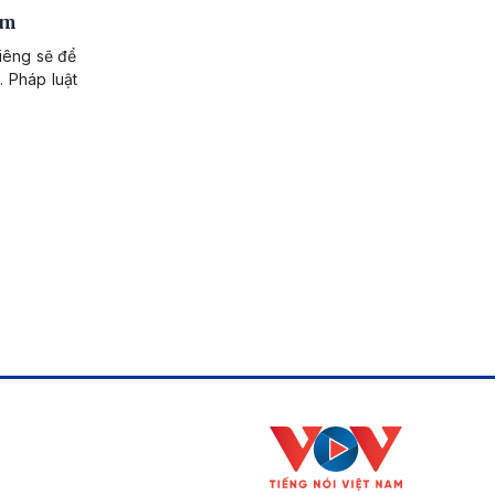
em
riêng sẽ để
. Pháp luật