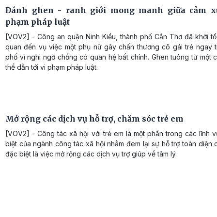
Đánh ghen - ranh giới mong manh giữa cảm xú
phạm pháp luật
[VOV2] - Công an quận Ninh Kiều, thành phố Cần Thơ đã khởi tố 
quan đến vụ việc một phụ nữ gây chấn thương cô gái trẻ ngay 
phố vì nghi ngờ chồng có quan hệ bất chính. Ghen tuông từ một 
thể dẫn tới vi phạm pháp luật.
Mở rộng các dịch vụ hỗ trợ, chăm sóc trẻ em
[VOV2] - Công tác xã hội với trẻ em là một phần trong các lĩnh
biệt của ngành công tác xã hội nhằm đem lại sự hỗ trợ toàn diện 
đặc biệt là việc mở rộng các dịch vụ trợ giúp về tâm lý.