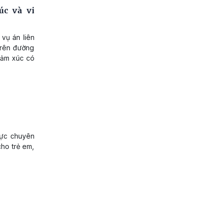
c và vi
vụ án liên
trên đường
cảm xúc có
 vực chuyên
cho trẻ em,