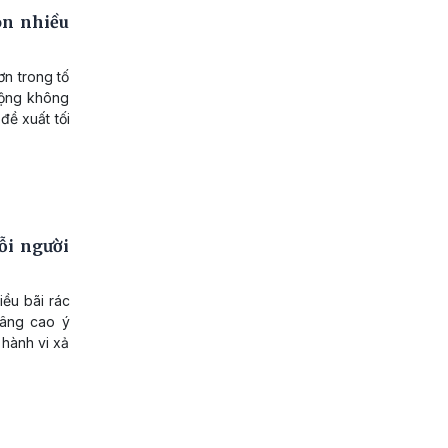
òn nhiều
n trong tố
động không
đề xuất tối
ỗi người
iều bãi rác
nâng cao ý
 hành vi xả