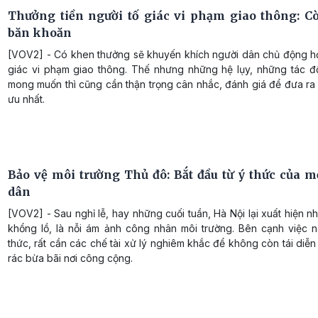
Thưởng tiền người tố giác vi phạm giao thông: C
băn khoăn
[VOV2] - Có khen thưởng sẽ khuyến khích người dân chủ động hơ
giác vi phạm giao thông. Thế nhưng những hệ lụy, những tác 
mong muốn thì cũng cần thận trọng cân nhắc, đánh giá để đưa ra 
ưu nhất.
Bảo vệ môi trường Thủ đô: Bắt đầu từ ý thức của m
dân
[VOV2] - Sau nghỉ lễ, hay những cuối tuần, Hà Nội lại xuất hiện nh
khổng lồ, là nỗi ám ảnh công nhân môi trường. Bên cạnh việc 
thức, rất cần các chế tài xử lý nghiêm khắc để không còn tái diễn
rác bừa bãi nơi công cộng.