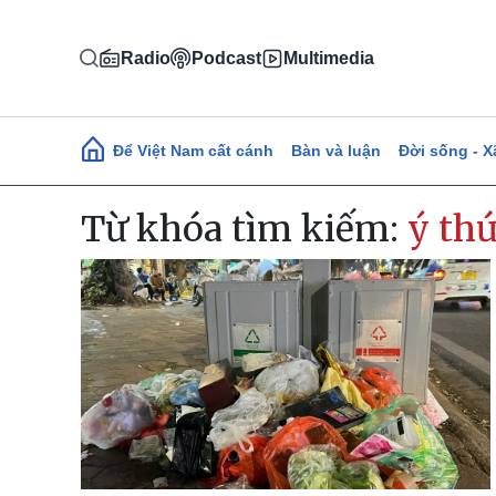
Nhảy đến nội dung
Radio
Podcast
Multimedia
Main navigation
Để Việt Nam cất cánh
Bàn và luận
Đời sống - X
Từ khóa tìm kiếm:
ý th