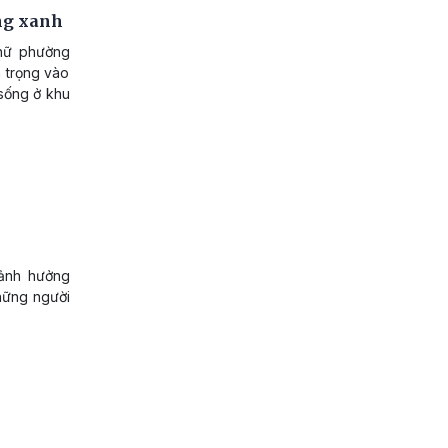
ờng xanh
 nữ phường
n trọng vào
 sống ở khu
 ảnh hưởng
những người