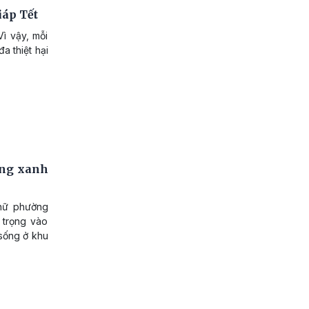
iáp Tết
Vì vậy, mỗi
a thiệt hại
ờng xanh
 nữ phường
 trọng vào
 sống ở khu