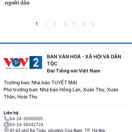
người dân
Pagination
Trang hiện thời
Trang
Trang
Trang
Trang
Trang
1
2
3
4
5
6
BAN VĂN HOÁ - XÃ HỘI VÀ DÂN
TỘC
Đài Tiếng nói Việt Nam
Trưởng ban: Nhà báo TUYẾT MAI
Phó trưởng ban: Nhà báo Hồng Lan, Xuân Thọ, Xuân
Thân, Hoài Thu
Liên hệ
84-24-39365555
84-24-39342724
41-43 phố Bà Triệu, phường Cửa Nam, TP. Hà Nội