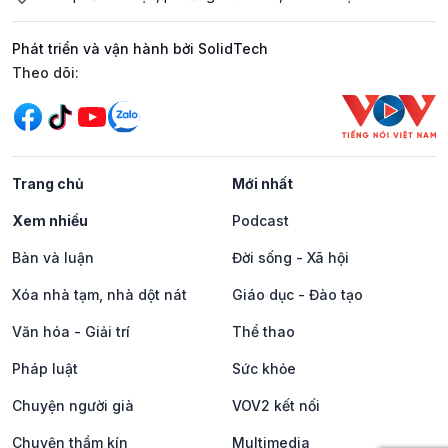
Phát triển và vận hành bởi SolidTech
Mạng xã hội
Theo dõi:
Trang chủ
Mới nhất
Xem nhiều
Podcast
Bàn và luận
Đời sống - Xã hội
Xóa nhà tạm, nhà dột nát
Giáo dục - Đào tạo
Văn hóa - Giải trí
Thể thao
Pháp luật
Sức khỏe
Chuyện người già
VOV2 kết nối
Chuyện thầm kín
Multimedia