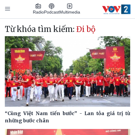
Nhảy đến nội dung
Podcast
Radio
Multimedia
Main navigation
Từ khóa tìm kiếm:
Đi bộ
“Cùng Việt Nam tiến bước” - Lan tỏa giá trị từ
những bước chân