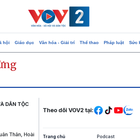
ã hội
Giáo dục
Văn hóa - Giải trí
Thể thao
Pháp luật
Sức 
rừng
Mạng xã hội
VÀ DÂN TỘC
Theo dõi VOV2 tại:
uân Thân, Hoài
Trang chủ
Podcast