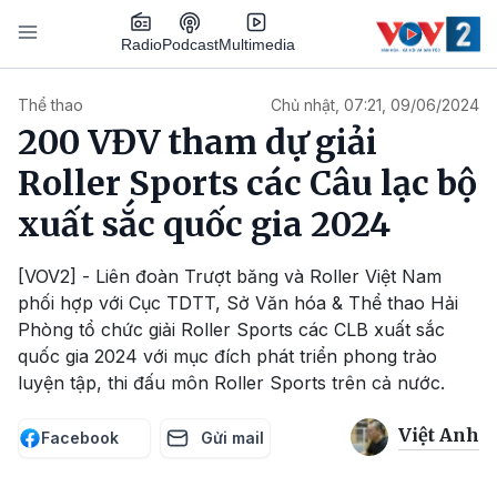
Nhảy đến nội dung
Podcast
Radio
Multimedia
Main navigation
Thể thao
Chủ nhật, 07:21, 09/06/2024
200 VĐV tham dự giải
Roller Sports các Câu lạc bộ
xuất sắc quốc gia 2024
[VOV2] - Liên đoàn Trượt băng và Roller Việt Nam
phối hợp với Cục TDTT, Sở Văn hóa & Thể thao Hải
Phòng tổ chức giải Roller Sports các CLB xuất sắc
quốc gia 2024 với mục đích phát triển phong trào
luyện tập, thi đấu môn Roller Sports trên cả nước.
Việt Anh
Facebook
Gửi mail