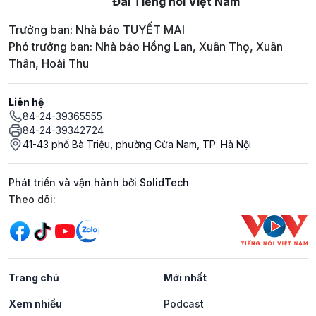
Đài Tiếng nói Việt Nam
Trưởng ban: Nhà báo TUYẾT MAI
Phó trưởng ban: Nhà báo Hồng Lan, Xuân Thọ, Xuân
Thân, Hoài Thu
Liên hệ
84-24-39365555
84-24-39342724
41-43 phố Bà Triệu, phường Cửa Nam, TP. Hà Nội
Phát triển và vận hành bởi SolidTech
Mạng xã hội
Theo dõi:
Trang chủ
Mới nhất
Xem nhiều
Podcast