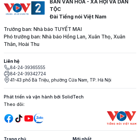
BAN VĂN HOÁ - XÃ HỘI VÀ DÂN
TỘC
Đài Tiếng nói Việt Nam
Trưởng ban: Nhà báo TUYẾT MAI
Phó trưởng ban: Nhà báo Hồng Lan, Xuân Thọ, Xuân
Thân, Hoài Thu
Liên hệ
84-24-39365555
84-24-39342724
41-43 phố Bà Triệu, phường Cửa Nam, TP. Hà Nội
Phát triển và vận hành bởi SolidTech
Mạng xã hội
Theo dõi:
Trang chủ
Mới nhất