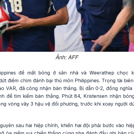
Ảnh: AFF
lippines để mất bóng ở sân nhà và Weerathep chọc k
ứt điểm chìm đánh bại thủ môn Philippines. Trọng tài biên b
ảo VAR, đã công nhận bàn thắng. Bị dẫn 0-2, đồng nghĩa t
nh để tìm kiếm bàn thắng. Phút 84, Kristensen nhận bó
ong vòng vây 3 hậu vệ đối phương, trước khi xoay người d
guyên sau hai hiệp chính, khiến hai đội phải bước vào hiệp
vỡ òa niềm vui chiến thắng cùng pha đánh đầu ghi bàn của