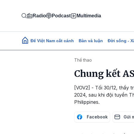
Nhảy đến nội dung
Radio
Podcast
Multimedia
Main navigation
Để Việt Nam cất cánh
Bàn và luận
Đời sống - X
Thể thao
Chung kết AS
[VOV2] - Tối 30/12, thầy
2024, sau khi đội tuyển T
Philippines.
Facebook
Gửi 