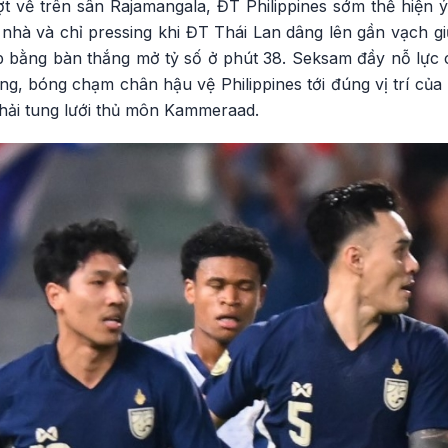
ợt về trên sân Rajamangala, ĐT Philippines sớm thể hiện
n nhà và chỉ pressing khi ĐT Thái Lan dâng lên gần vạch g
 bằng bàn thắng mở tỷ số ở phút 38. Seksam đầy nỗ lực 
g, bóng chạm chân hậu vệ Philippines tới đúng vị trí của
phải tung lưới thủ môn Kammeraad.