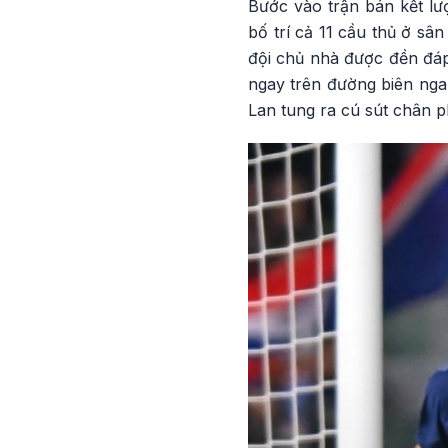
Bước vào trận bán kết lư
bố trí cả 11 cầu thủ ở sâ
đội chủ nhà được đền đáp
ngay trên đường biên ngan
Lan tung ra cú sút chân 