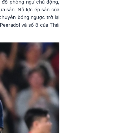
 ý đồ phòng ngự chủ động,
iữa sân. Nỗ lực ép sân của
chuyền bóng ngược trở lại
 Peeradol và số 8 của Thái