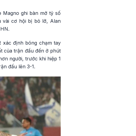
ne Magno ghi bàn mở tỷ số
vài cơ hội bị bỏ lỡ, Alan
AHN.
R xác định bóng chạm tay
t của trận đấu đến ở phút
ơn người, trước khi hiệp 1
rận đấu lên 3-1.