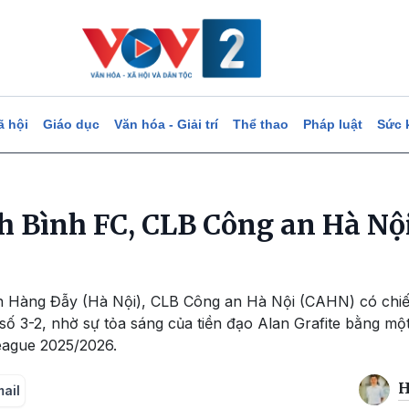
ã hội
Giáo dục
Văn hóa - Giải trí
Thể thao
Pháp luật
Sức 
h Bình FC, CLB Công an Hà Nộ
sân Hàng Đẫy (Hà Nội), CLB Công an Hà Nội (CAHN) có chiế
số 3-2, nhờ sự tỏa sáng của tiền đạo Alan Grafite bằng một 
eague 2025/2026.
H
mail