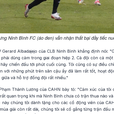
ưng Ninh Bình FC (áo đen) vẫn nhận thất bại đầy tiếc nu
 Gerard Albadajejo của CLB Ninh Bình khẳng định nói: "Gi
phải dũng cảm trong giai đoạn hiệp 2. Cả đội còn cả một 
hãy chiến đấu tới phút cuối cùng. Tôi cũng có sự điều ch
 với những phút trên sân cậu ấy đã làm rất tốt, hoạt độn
giữa và hỗ trợ đồng đội rất nhiều."
V Phạm Thành Lương của CAHN bày tỏ: "Cảm xúc của tôi c
u rất quan trọng khi mà Ninh Bình chưa có trận thua nào và
g này chúng tôi dành tặng cho các cổ động viên của CAH
a giải còn rất dài, chúng tôi sẽ cố gắng từng trận đấu 