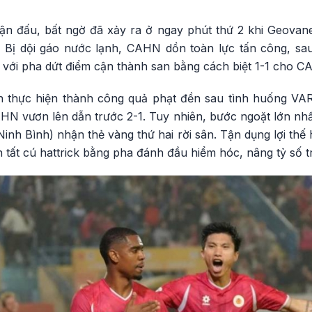
trận đấu, bất ngờ đã xảy ra ở ngay phút thứ 2 khi Geova
 Bị dội gáo nước lạnh, CAHN dồn toàn lực tấn công, sau 
30 với pha dứt điểm cận thành san bằng cách biệt 1-1 cho C
nh thực hiện thành công quả phạt đền sau tình huống VA
HN vươn lên dẫn trước 2-1. Tuy nhiên, bước ngoặt lớn nhấ
nh Bình) nhận thẻ vàng thứ hai rời sân. Tận dụng lợi thế h
n tất cú hattrick bằng pha đánh đầu hiểm hóc, nâng tỷ số t