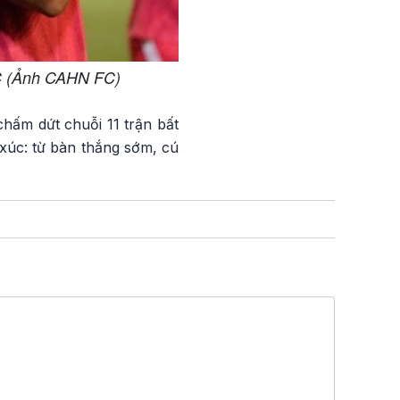
 FC (Ảnh CAHN FC)
hấm dứt chuỗi 11 trận bất
 xúc: từ bàn thắng sớm, cú