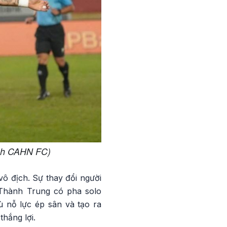
Ảnh CAHN FC)
vô địch. Sự thay đổi người
n Thành Trung có pha solo
ù nỗ lực ép sân và tạo ra
hắng lợi.