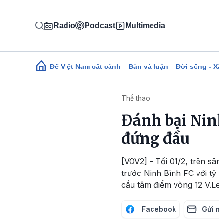
Nhảy đến nội dung
Radio
Podcast
Multimedia
Main navigation
Để Việt Nam cất cánh
Bàn và luận
Đời sống - X
Thể thao
Đánh bại Nin
đứng đầu
[VOV2] - Tối 01/2, trên 
trước Ninh Bình FC với tỷ 
cầu tâm điểm vòng 12 V.L
Facebook
Gửi 