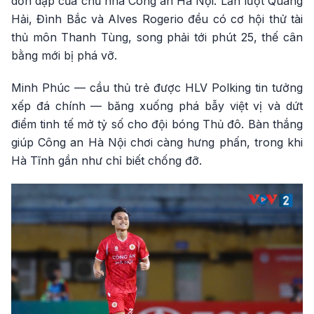
dồn dập của chủ nhà Công an Hà Nội. Lần lượt Quang
Hải, Đình Bắc và Alves Rogerio đều có cơ hội thử tài
thủ môn Thanh Tùng, song phải tới phút 25, thế cân
bằng mới bị phá vỡ.
Minh Phúc — cầu thủ trẻ được HLV Polking tin tưởng
xếp đá chính — băng xuống phá bẫy việt vị và dứt
điểm tinh tế mở tỷ số cho đội bóng Thủ đô. Bàn thắng
giúp Công an Hà Nội chơi càng hưng phấn, trong khi
Hà Tĩnh gần như chỉ biết chống đỡ.