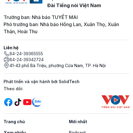
Đài Tiếng nói Việt Nam
Trưởng ban: Nhà báo TUYẾT MAI
Phó trưởng ban: Nhà báo Hồng Lan, Xuân Thọ, Xuân
Thân, Hoài Thu
Liên hệ
84-24-39365555
84-24-39342724
41-43 phố Bà Triệu, phường Cửa Nam, TP. Hà Nội
Phát triển và vận hành bởi SolidTech
Mạng xã hội
Theo dõi:
Trang chủ
Mới nhất
Xem nhiều
Podcast