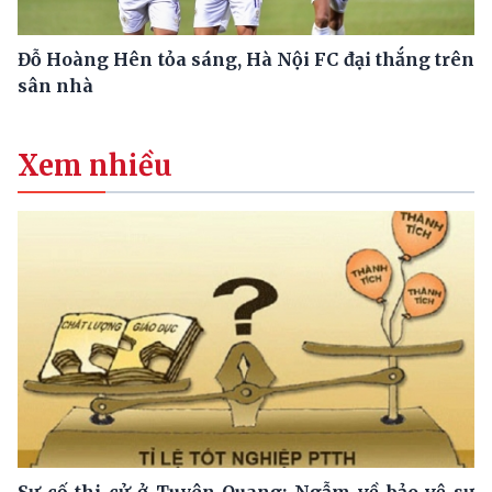
Đỗ Hoàng Hên tỏa sáng, Hà Nội FC đại thắng trên
sân nhà
Xem nhiều
Sự cố thi cử ở Tuyên Quang: Ngẫm về bảo vệ sự