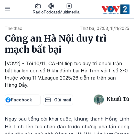
Nhảy đến nội dung
Podcast
Radio
Multimedia
Main navigation
Thể thao
Thứ ba, 07:03, 11/11/2025
Công an Hà Nội duy trì
mạch bất bại
[VOV2] - Tối 10/11, CAHN tiếp tục duy trì chuỗi trận
bất bại lên con số 9 khi đánh bại Hà Tĩnh với tỉ số 3-0
thuộc vòng 11 V.League 2025/26 diễn ra trên sân
Hàng Đẫy.
Khuất Tú
Facebook
Gửi mail
Ngay sau tiếng còi khai cuộc, khung thành Hồng Lĩnh
Hà Tĩnh liên tục chao đảo trước những pha tấn công