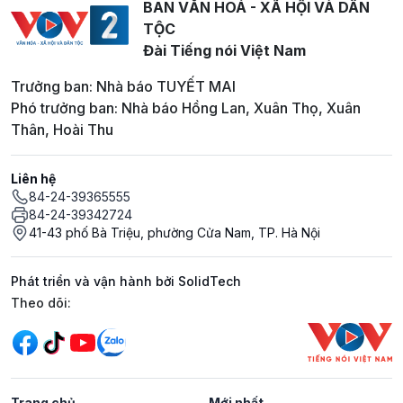
BAN VĂN HOÁ - XÃ HỘI VÀ DÂN
TỘC
Đài Tiếng nói Việt Nam
Trưởng ban: Nhà báo TUYẾT MAI
Phó trưởng ban: Nhà báo Hồng Lan, Xuân Thọ, Xuân
Thân, Hoài Thu
Liên hệ
84-24-39365555
84-24-39342724
41-43 phố Bà Triệu, phường Cửa Nam, TP. Hà Nội
Phát triển và vận hành bởi SolidTech
Mạng xã hội
Theo dõi:
Trang chủ
Mới nhất