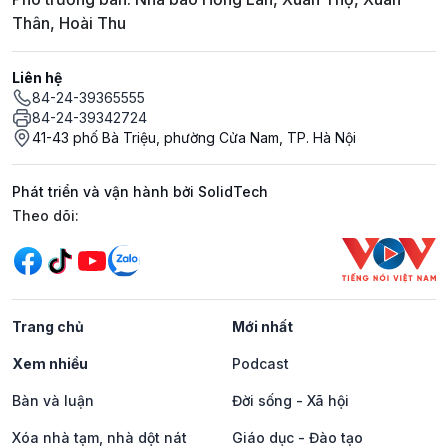
Thân, Hoài Thu
Liên hệ
84-24-39365555
84-24-39342724
41-43 phố Bà Triệu, phường Cửa Nam, TP. Hà Nội
Phát triển và vận hành bởi SolidTech
Mạng xã hội
Theo dõi:
Trang chủ
Mới nhất
Xem nhiều
Podcast
Bàn và luận
Đời sống - Xã hội
Xóa nhà tạm, nhà dột nát
Giáo dục - Đào tạo