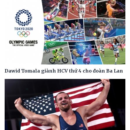
Dawid Tomala giành HCV thứ 4 cho đoàn Ba Lan