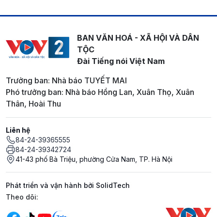
BAN VĂN HOÁ - XÃ HỘI VÀ DÂN
TỘC
Đài Tiếng nói Việt Nam
Trưởng ban: Nhà báo TUYẾT MAI
Phó trưởng ban: Nhà báo Hồng Lan, Xuân Thọ, Xuân
Thân, Hoài Thu
Liên hệ
84-24-39365555
84-24-39342724
41-43 phố Bà Triệu, phường Cửa Nam, TP. Hà Nội
Phát triển và vận hành bởi SolidTech
Mạng xã hội
Theo dõi: