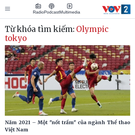
Nhảy đến nội dung
Podcast
Radio
Multimedia
Main navigation
Từ khóa tìm kiếm:
Olympic
tokyo
Năm 2021 – Một "nốt trầm" của ngành Thể thao
Việt Nam