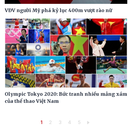
VĐV người Mỹ phá kỷ lục 400m vượt rào nữ
Olympic Tokyo 2020: Bức tranh nhiều mảng xám
của thể thao Việt Nam
Pagination
Trang hiện thời
Trang
Trang
Trang
Trang
1
2
3
4
5