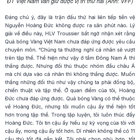
ĐT Việt Nam vẫn giữ được vị trí thứ hai (Ảnh: VFF)
Đáng chú ý, đây là trận đấu thứ hai liên tiếp tiền vệ
Nguyễn Hoàng Đức không được ra sân phút nào. Lý
giải về điều này, HLV Troussier bất ngờ nhận xét rằng
Quả bóng Vàng Việt Nam chưa đáp ứng được yêu cầu
chuyên môn. “Chúng ta thường nghĩ cá nhân sẽ vượt
trên tập thể. Thể hiện như vậy ở tầm Đông Nam Á thì
thắng được. Nhưng đối thủ thuộc nhóm đầu châu Á
mà chỉ dựa vào cá nhân thì không thắng được. Muốn
thắng những đối thủ như vậy chúng ta phải đồng bộ,
chiến thuật và tập thể. Ở quan điểm của tôi, Hoàng
Đức chưa đáp ứng được. Quả bóng Vàng có thể thuộc
về Hoàng Đức, nhưng tôi muốn cậu ấy thể hiện tốt
hơn trong tập thể. Trong tập luyện, tôi luôn thúc đẩy
Hoàng Đức. Tôi tin cậu ấy hiểu sự kỳ vọng của tôi với
cậu ấy, mong cậu ấy tốt hơn. Dĩ nhiên không thể có 11
cầu thủ tốt đá gắn kết. Tôi phải chọn phù hợp, tốt