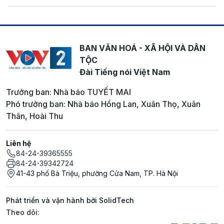
BAN VĂN HOÁ - XÃ HỘI VÀ DÂN
TỘC
Đài Tiếng nói Việt Nam
Trưởng ban: Nhà báo TUYẾT MAI
Phó trưởng ban: Nhà báo Hồng Lan, Xuân Thọ, Xuân
Thân, Hoài Thu
Liên hệ
84-24-39365555
84-24-39342724
41-43 phố Bà Triệu, phường Cửa Nam, TP. Hà Nội
Phát triển và vận hành bởi SolidTech
Mạng xã hội
Theo dõi: