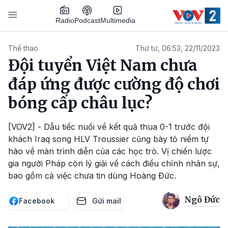
Nhảy đến nội dung
Podcast
Radio
Multimedia
Main navigation
Thể thao
Thứ tư, 06:53, 22/11/2023
Đội tuyển Việt Nam chưa
đáp ứng được cường độ chơi
bóng cấp châu lục?
[VOV2] - Dẫu tiếc nuối về kết quả thua 0-1 trước đội
khách Iraq song HLV Troussier cũng bày tỏ niềm tự
hào về màn trình diễn của các học trò. Vị chiến lược
gia người Pháp còn lý giải về cách điều chỉnh nhân sự,
bao gồm cả việc chưa tin dùng Hoàng Đức.
Ngô Đức
Facebook
Gửi mail