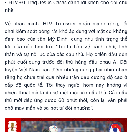
- HLV ĐT Iraq Jesus Casas dành lời khen cho đội chủ
nhà.
Về phần mình, HLV Troussier nhấn mạnh rằng, lối
chơi kiểm soát bóng rất khó áp dụng với mặt cỏ không
đảm bảo của sân Mỹ Đình, cùng như tình trạng thể
lực của các học trò: “Tôi tự hào về cách chơi, tinh
thần và sự nỗ lực của các cầu thủ. Họ chiến đấu đến
phút cuối cùng trước đối thủ hàng đầu châu Á. Đội
tuyển Việt Nam cần điểm nhưng cũng phải nhìn nhận
rằng họ chưa trải qua nhiều trận đấu cường độ cao ở
cấp độ quốc tế. Tôi thay người hôm nay không vì
chiến thuật mà là do sự mệt mỏi của cầu thủ. Các cầu
thủ mới đáp ứng được 60 phút thôi, còn lại vẫn phải
chờ may mắn và sai sót từ đối phương”.