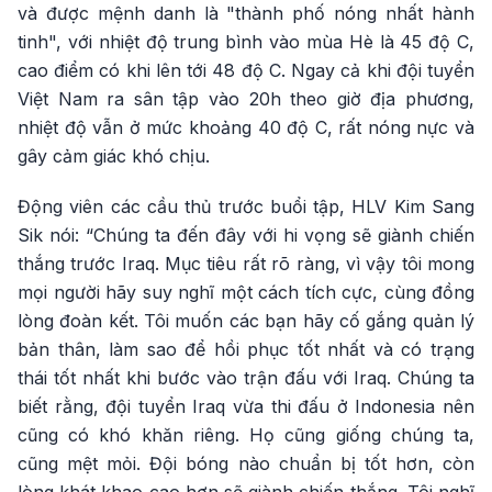
và được mệnh danh là "thành phố nóng nhất hành
tinh", với nhiệt độ trung bình vào mùa Hè là 45 độ C,
cao điểm có khi lên tới 48 độ C. Ngay cả khi đội tuyển
Việt Nam ra sân tập vào 20h theo giờ địa phương,
nhiệt độ vẫn ở mức khoảng 40 độ C, rất nóng nực và
gây cảm giác khó chịu.
Động viên các cầu thủ trước buổi tập, HLV Kim Sang
Sik nói: “Chúng ta đến đây với hi vọng sẽ giành chiến
thắng trước Iraq. Mục tiêu rất rõ ràng, vì vậy tôi mong
mọi người hãy suy nghĩ một cách tích cực, cùng đồng
lòng đoàn kết. Tôi muốn các bạn hãy cố gắng quản lý
bản thân, làm sao để hồi phục tốt nhất và có trạng
thái tốt nhất khi bước vào trận đấu với Iraq. Chúng ta
biết rằng, đội tuyển Iraq vừa thi đấu ở Indonesia nên
cũng có khó khăn riêng. Họ cũng giống chúng ta,
cũng mệt mỏi. Đội bóng nào chuẩn bị tốt hơn, còn