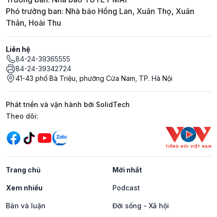
Phó trưởng ban: Nhà báo Hồng Lan, Xuân Thọ, Xuân
Thân, Hoài Thu
Liên hệ
84-24-39365555
84-24-39342724
41-43 phố Bà Triệu, phường Cửa Nam, TP. Hà Nội
Phát triển và vận hành bởi SolidTech
Mạng xã hội
Theo dõi:
Trang chủ
Mới nhất
Xem nhiều
Podcast
Bàn và luận
Đời sống - Xã hội