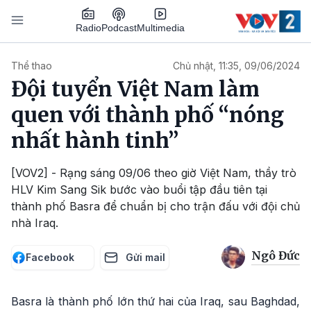
Nhảy đến nội dung
Podcast
Radio
Multimedia
Main navigation
Thể thao
Chủ nhật, 11:35, 09/06/2024
Đội tuyển Việt Nam làm
quen với thành phố “nóng
nhất hành tinh”
[VOV2] - Rạng sáng 09/06 theo giờ Việt Nam, thầy trò
HLV Kim Sang Sik bước vào buổi tập đầu tiên tại
thành phố Basra để chuẩn bị cho trận đấu với đội chủ
nhà Iraq.
Ngô Đức
Facebook
Gửi mail
Basra là thành phố lớn thứ hai của Iraq, sau Baghdad,