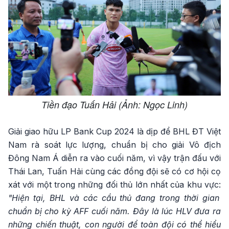
Tiền đạo Tuấn Hải (Ảnh: Ngọc Linh)
Giải giao hữu LP Bank Cup 2024 là dịp để BHL ĐT Việt
Nam rà soát lực lượng, chuẩn bị cho giải Vô địch
Đông Nam Á diễn ra vào cuối năm, vì vậy trận đấu với
Thái Lan, Tuấn Hải cùng các đồng đội sẽ có cơ hội cọ
xát với một trong những đối thủ lớn nhất của khu vực:
"Hiện tại, BHL và các cầu thủ đang trong thời gian
chuẩn bị cho kỳ AFF cuối năm. Đây là lúc HLV đưa ra
những chiến thuật, con người để toàn đội có thể hiểu