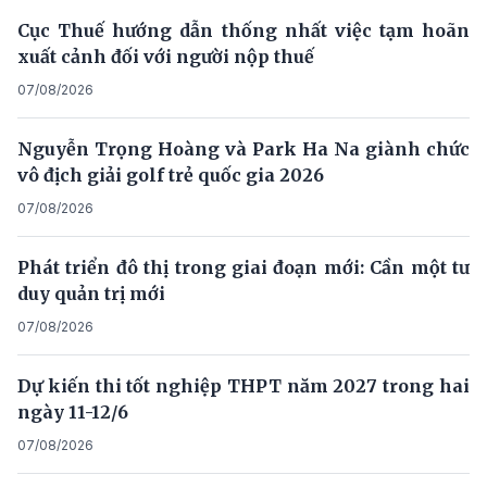
Cục Thuế hướng dẫn thống nhất việc tạm hoãn
xuất cảnh đối với người nộp thuế
07/08/2026
Nguyễn Trọng Hoàng và Park Ha Na giành chức
vô địch giải golf trẻ quốc gia 2026
07/08/2026
Phát triển đô thị trong giai đoạn mới: Cần một tư
duy quản trị mới
07/08/2026
Dự kiến thi tốt nghiệp THPT năm 2027 trong hai
ngày 11-12/6
07/08/2026