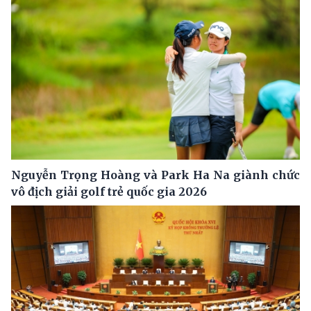
Nguyễn Trọng Hoàng và Park Ha Na giành chức
vô địch giải golf trẻ quốc gia 2026