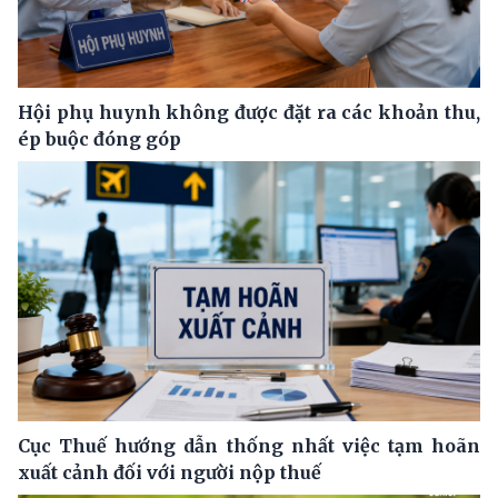
Hội phụ huynh không được đặt ra các khoản thu,
ép buộc đóng góp
Cục Thuế hướng dẫn thống nhất việc tạm hoãn
xuất cảnh đối với người nộp thuế